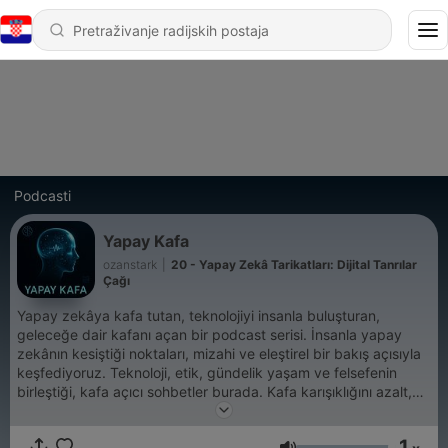
Podcasti
Yapay Kafa
ozanstark
|
20 - Yapay Zekâ Tarikatları: Dijital Tanrılar
Çağı
Yapay zekâya kafa tutan, teknolojiyi insanla buluşturan,
geleceğe dair kafanı açan bir podcast serisi. İnsanla yapay
zekânın kesiştiği noktaları, mizahi ve eleştirel bir bakış açısıyla
keşfediyoruz. Teknoloji, etik, gündelik yaşam ve felsefenin
birleştiği, kafa açıcı sohbetler burada. Kafa karışıklığını azalt,
Yapay Kafa’yı aç!
1