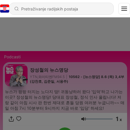
Podcasti
장성철의 뉴스명당
YTN,와이티엔FM94.5
|
10562 - [뉴스명당] 8.6 (목) 3,4부
(강찬호, 김준일, 서용주)
뉴스가 팡팡 터지는 노다지 땅! 귀동냥하러 왔다 '입덕'하고 나가는
이곳? 장성철의 뉴스명당! 당대표 장성철, 정식 인사 올립니다! 저
랑 같이 아침 시사 판 한번 제대로 흔들 당원 여러분 누굽니까~~ 매
일 아침 7시 10분부터 9시까지 지금 바로 '입당' 하세요!
1
x
Glasnoća