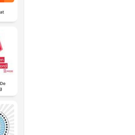
at
 De
g