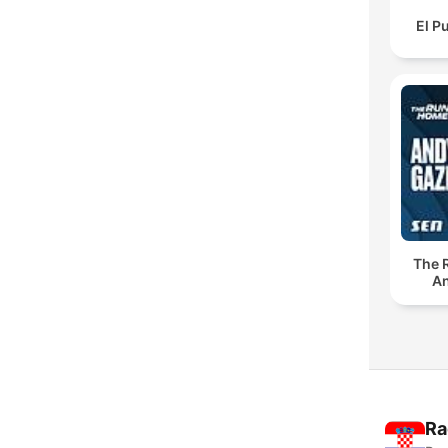
El P
The 
An
Ra