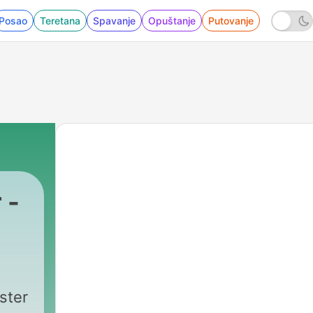
Posao
Teretana
Spavanje
Opuštanje
Putovanje
 -
ster