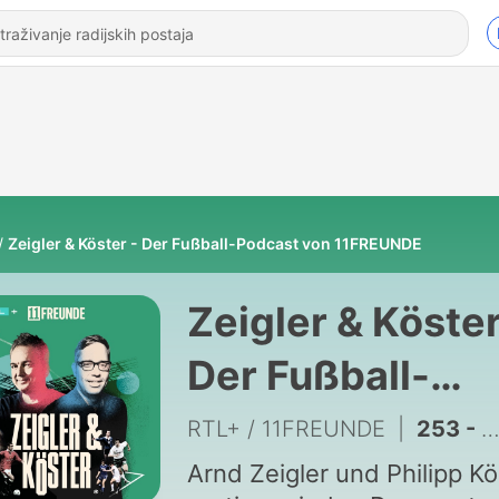
Zeigler & Köster - Der Fußball-Podcast von 11FREUNDE
Zeigler & Köster
Der Fußball-
Podcast von
RTL+ / 11FREUNDE
|
253 - Mit den Bender-Drillingen in die Sommerpause!
11FREUNDE
Arnd Zeigler und Philipp Kö