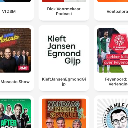
Dick Voormekaar
VI ZSM
Voetbalpra
Podcast
KieftJansenEgmondGi
Feyenoord:
 Moscato Show
jp
Verlengin