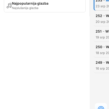
-
253
M
Najpopularnija glazba
23 srp 
Najslušanija glazba
-
252
W
20 srp 
-
251
WM
19 srp 2
-
250
W
18 srp 2
-
249
W
16 srp 2