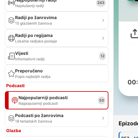
243
Najslušaniji radiji
Radiji po žanrovima
15 glazbenih žanrova
Radiji po regijama
Lokalne radijske postaje
Vijesti
12
Informativni radiji
Preporučeno
Popis najboljih radija
00
Podcasti
Najpopularniji podcasti
50
Najpopularniji podcasti
Podcasti po žanrovima
18 tematskih žanrova
Epizod
Glazba