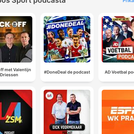
Još Sport podcasta
Prika
KochSounddesign: Ekki
MaasCover-Design: Lukas 
hausPodcasts bei 11FREU
Louis Richter Executive
Producer RTL+ : Christian
Schalt
ff met Valentijn
#DoneDeal de podcast
AD Voetbal po
Driessen