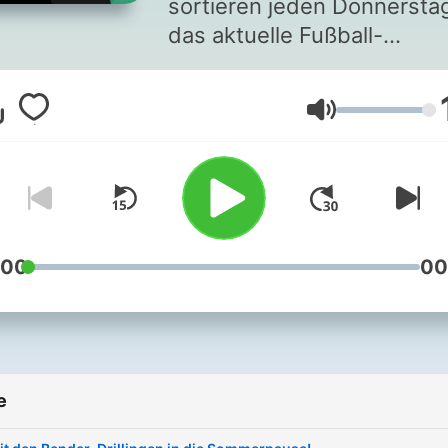
sortieren jeden Donnersta
das aktuelle Fußball-
Geschehen, stimmen
meinungsstark auf das
Glasnoća
Wochenende ein – und
unternehmen regelmäßig
Ausflüge in die
Fußballgeschichte. Vereint 
einem Podcast geben die
beiden Großmeister der
:00
00
Fußballkultur immer mal wi
Einblicke in ihren Arbeitsal
und lassen auch euch
regelmäßig mit euren The
e
zu Wort kommen. Ihr habt
Fragen oder Anregungen?