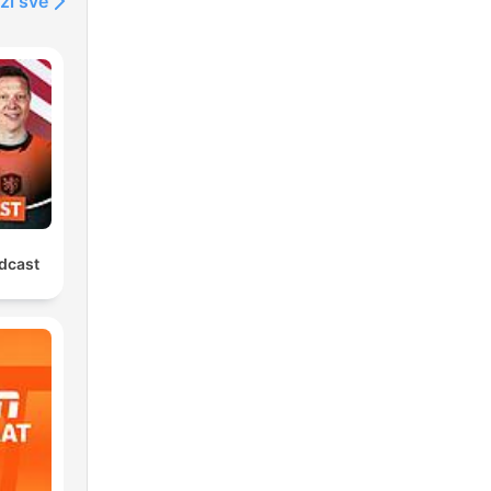
ži sve
Nie­
NDE:
dcast