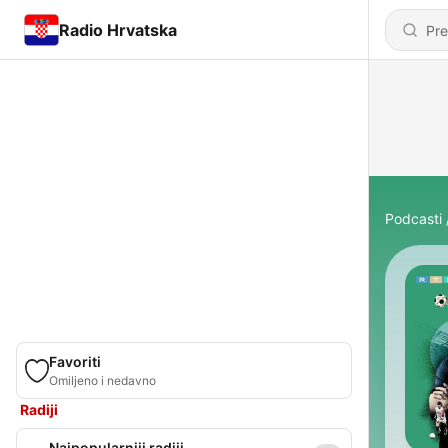
Radio Hrvatska
Podcasti
Favoriti
Omiljeno i nedavno
Radiji
Najpopularniji radiji