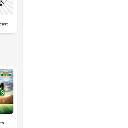
cast
ts