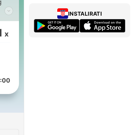
g
INSTALIRATI
1
x
in
:00
eder
ltag
men