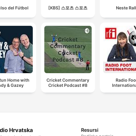
ulso del Fútbol
[KBS] 스포츠 스포츠
Neste Rall
Run Home with
Cricket Commentary
Radio Foo
dy & Gazey
Cricket Podcast #8
Internation
dio Hrvatska
Resursi