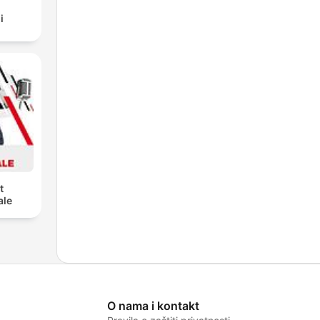
i
t
ale
O nama i kontakt