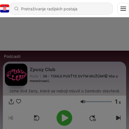
Podcasti
Zpusy Club
Rejža
|
36 - TOHLE PUSŤTE SVÝM MUŽŮM!🤫 Vše o
menstruaci.
Jsme dvě ženy, které se nebojí mluvit o čemkoliv otevřeně.
1
x
Glasnoća