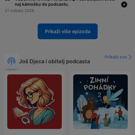
nej kámošku do podcastu.
21 svibanj 2026
Prikaži više epizoda
Prikaži sve
Još Djeca i obitelj podcasta