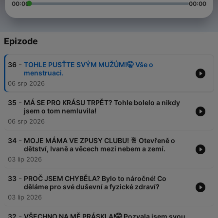
00:00
00:00
Epizode
-
36
TOHLE PUSŤTE SVÝM MUŽŮM!🤫 Vše o
menstruaci.
06 srp 2026
-
35
MÁ SE PRO KRÁSU TRPĚT? Tohle bolelo a nikdy
jsem o tom nemluvila!
06 srp 2026
-
34
MOJE MÁMA VE ZPUSY CLUBU! 🥂 Otevřeně o
dětství, Ivaně a věcech mezi nebem a zemí.
03 lip 2026
-
33
PROČ JSEM CHYBĚLA? Bylo to náročné! Co
děláme pro své duševní a fyzické zdraví?
03 lip 2026
-
32
VŠECHNO NA MĚ PRÁSKLA!🤫 Pozvala jsem svou