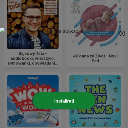
Bajkowy Tata -
40 dana za Život - Novi
audiobooki, wierszyki,
Sad
rymowanki, opowiadania
dla dzieci i młodzieży
Instalirati