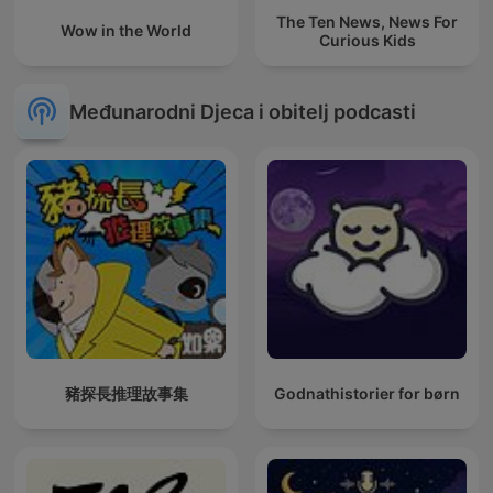
The Ten News, News For
Wow in the World
Curious Kids
Međunarodni Djeca i obitelj podcasti
豬探長推理故事集
Godnathistorier for børn