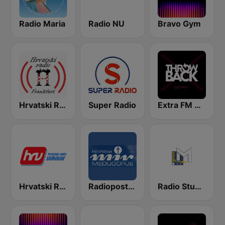
Radio Maria
Radio NU
Bravo Gym
Hrvatski Radio Frankfurt
Super Radio
Extra FM Throwback
Hrvatski Radio Vukovar
Radiopostaja Mir Međugorje
Radio Studio M