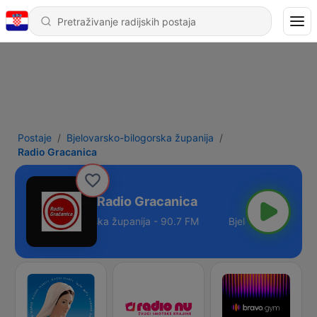
Postaje
Bjelovarsko-bilogorska županija
Radio Gracanica
Radio Gracanica
Bjelovarsko-bilogorska županija - 90.7 FM