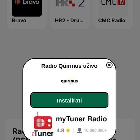
Bravo
HR2 - Drugi program
CMC Radio
Radio Quirinus uživo
Instalirati
Radio Sisačko Moslavački