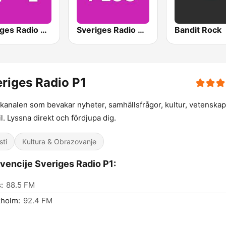
Sveriges Radio P4 Göteborg
Sveriges Radio P4 Plus
Bandit Rock
riges Radio P1
 kanalen som bevakar nyheter, samhällsfrågor, kultur, vetenska
til. Lyssna direkt och fördjupa dig.
sti
Kultura & Obrazovanje
vencije Sveriges Radio P1:
:
88.5 FM
kholm:
92.4 FM