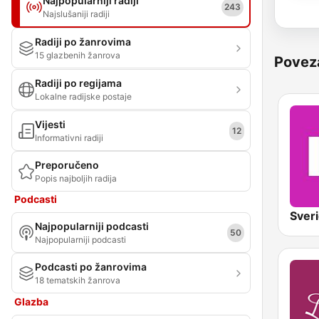
Najpopularniji radiji
243
Najslušaniji radiji
Radiji po žanrovima
15 glazbenih žanrova
Povez
Radiji po regijama
Lokalne radijske postaje
Vijesti
12
Informativni radiji
Preporučeno
Popis najboljih radija
Podcasti
Najpopularniji podcasti
50
Najpopularniji podcasti
Podcasti po žanrovima
18 tematskih žanrova
Glazba