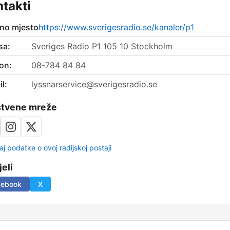
takti
no mjesto
https://www.sverigesradio.se/kanaler/p1
sa:
Sveriges Radio P1 105 10 Stockholm
on:
08-784 84 84
l:
lyssnarservice@sverigesradio.se
štvene mreže
aj podatke o ovoj radijskoj postaji
jeli
cebook
X