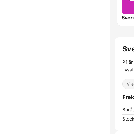
Sve
P1 är
livss
Vije
Frek
Borås
Stoc