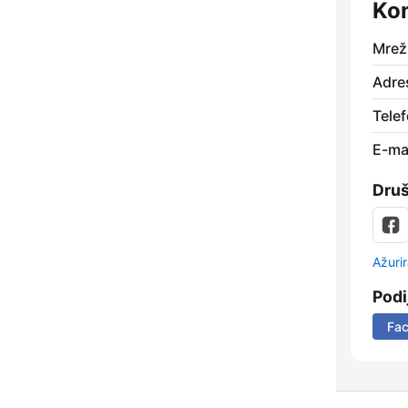
Kon
Mrež
Adre
Telef
E-mai
Dru
Ažurir
Podi
Fa