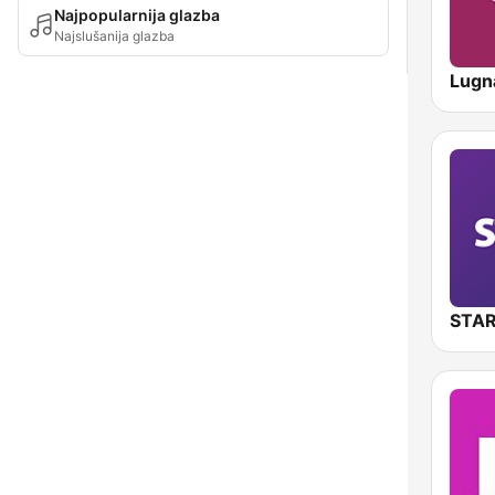
Najpopularnija glazba
Najslušanija glazba
Lugna
STAR