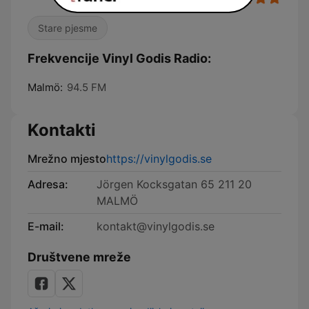
Stare pjesme
Frekvencije Vinyl Godis Radio:
Malmö:
94.5 FM
Kontakti
Mrežno mjesto
https://vinylgodis.se
Adresa:
Jörgen Kocksgatan 65 211 20
MALMÖ
E-mail:
kontakt@vinylgodis.se
Društvene mreže