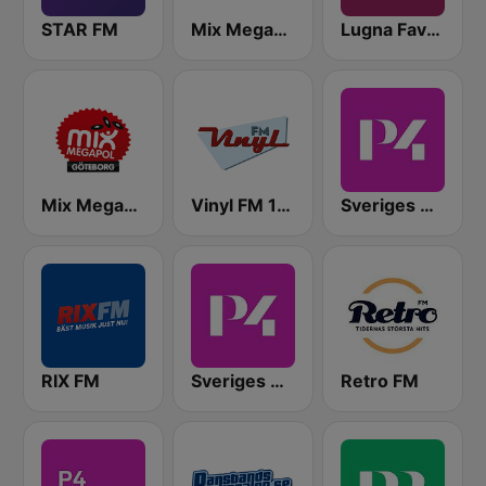
STAR FM
Mix Megapol
Lugna Favoriter
Mix Megapol Göteborg
Vinyl FM 107
Sveriges Radio P4 Malmöhus
RIX FM
Sveriges Radio P4 Stockholm
Retro FM