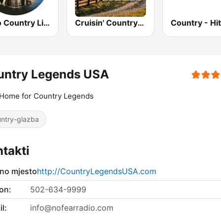
Radio Country Live
Cruisin' Country Radio
untry Legends USA
 Home for Country Legends
ntry-glazba
takti
no mjesto
http://CountryLegendsUSA.com
on:
502-634-9999
l:
info@nofearradio.com