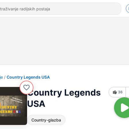
je
Country Legends USA
Country Legends
36
USA
Country-glazba