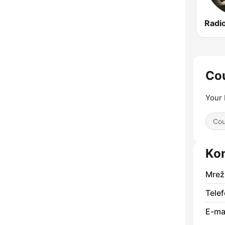
Co
Your
Cou
Kon
Mrež
Telef
E-mai