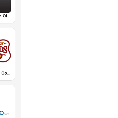
BigR - Golden Oldies
KTPK Classic Country 106.9