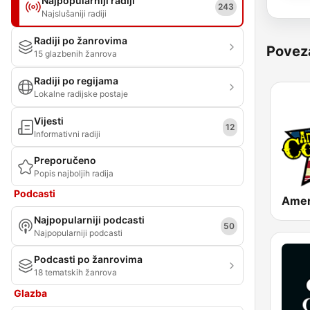
Najpopularniji radiji
243
Najslušaniji radiji
Radiji po žanrovima
Povez
15 glazbenih žanrova
Radiji po regijama
Lokalne radijske postaje
Vijesti
12
Informativni radiji
Preporučeno
Popis najboljih radija
Podcasti
Najpopularniji podcasti
50
Najpopularniji podcasti
Podcasti po žanrovima
18 tematskih žanrova
Glazba