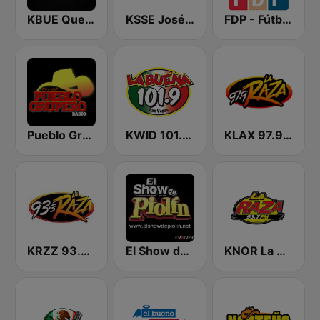
KBUE Que Buena 105.5 / 94.3 FM (US Only)
KSSE José 97.5 y 107.1
FDP - Fútbol de Primera
Pueblo Grupero Radio
KWID 101.9 La Buena
KLAX 97.9 La Raza FM
KRZZ 93.3 La Raza FM
El Show de Piolín
KNOR La Raza 93.7 (US Only)