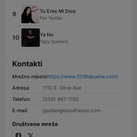
Tu Eres Mi Dios
9
Flor Yuridia
Ya No
10
Tapy Quintero
Kontakti
Mrežno mjesto
https://www.1019labuena.com/
Adresa:
1110 E. Olive Ave
Telefon:
(559) 497-1100
E-mail:
jguillen@lotusfresno.com
Društvene mreže