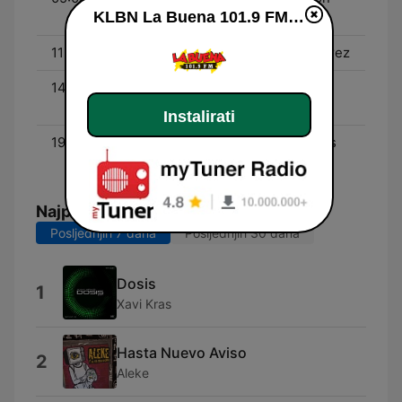
KLBN La Buena 101.9 FM uživo
Cheto
11:00 - 14:00
El Sinaloa - Sergio Cazarez
14:00 - 19:00
El Show de Eranzo y
Chokolata
Instalirati
19:00 - 00:00
El Compa Carlos - Carlos
Nuñez
Najpopularnije pjesme
Posljednjih 7 dana
Posljednjih 30 dana
Dosis
1
Xavi Kras
Hasta Nuevo Aviso
2
Aleke