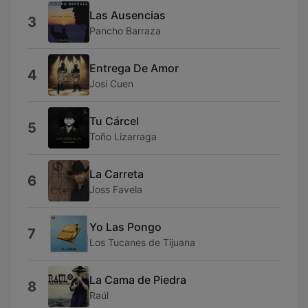
Las Ausencias
3
Pancho Barraza
Entrega De Amor
4
Josi Cuen
Tu Cárcel
5
Toño Lizarraga
La Carreta
6
Joss Favela
Yo Las Pongo
7
Los Tucanes de Tijuana
La Cama de Piedra
8
Raúl