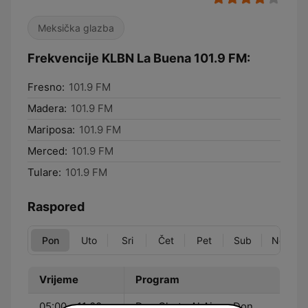
Meksička glazba
Frekvencije KLBN La Buena 101.9 FM:
Fresno:
101.9 FM
Madera:
101.9 FM
Mariposa:
101.9 FM
Merced:
101.9 FM
Tulare:
101.9 FM
Raspored
Pon
Uto
Sri
Čet
Pet
Sub
Ned
Vrijeme
Program
05:00 - 11:00
Don Cheto Al Aire - Don