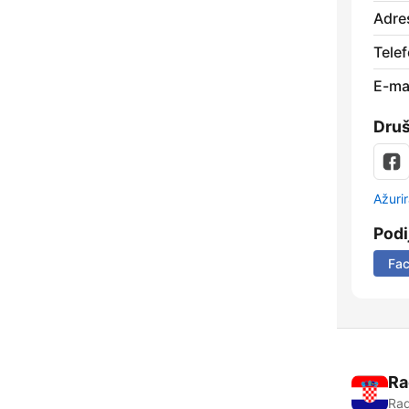
Adre
Telef
E-mai
Dru
Ažurir
Podi
Fa
Ra
Rad