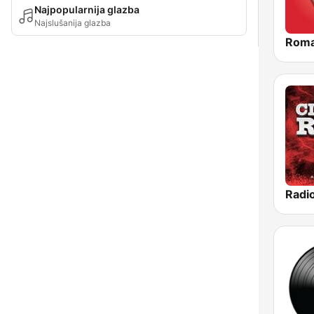
Najpopularnija glazba
Najslušanija glazba
Roma