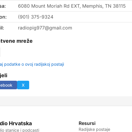
sa:
6080 Mount Moriah Rd EXT, Memphis, TN 38115
on:
(901) 375-9324
l:
radiopig977@gmail.com
štvene mreže
aj podatke o ovoj radijskoj postaji
jeli
cebook
X
dio Hrvatska
Resursi
Radijske postaje
io stanice i podcasti