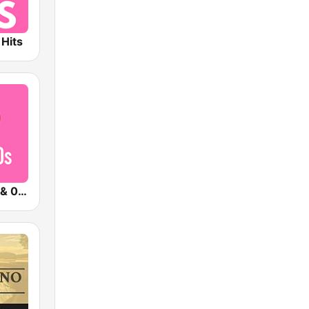
 Hits
Qmusic 90's & 00's