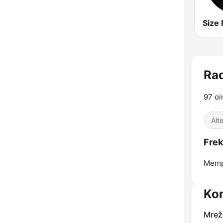
Size 
Rad
97 oi
Alt
Frek
Memp
Kon
Mrež