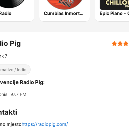
Radio
Cumbias Inmortales Radio
io Pig
nk 7
ernative / Indie
vencije Radio Pig:
his:
97.7 FM
takti
no mjesto
https://radiopig.com/