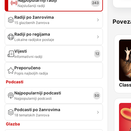
Najpopularniji radiji
243
Najslušaniji radiji
Radiji po žanrovima
Povez
15 glazbenih žanrova
Radiji po regijama
Lokalne radijske postaje
Vijesti
12
Informativni radiji
Preporučeno
Popis najboljih radija
Podcasti
Najpopularniji podcasti
50
Najpopularniji podcasti
Podcasti po žanrovima
18 tematskih žanrova
Glazba