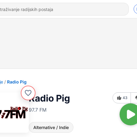
je
Radio Pig
Radio Pig
43
97.7 FM
Alternative / Indie