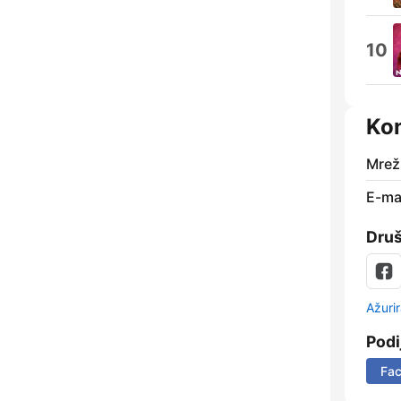
10
Kon
Mrež
E-mai
Dru
Ažurir
Podi
Fa