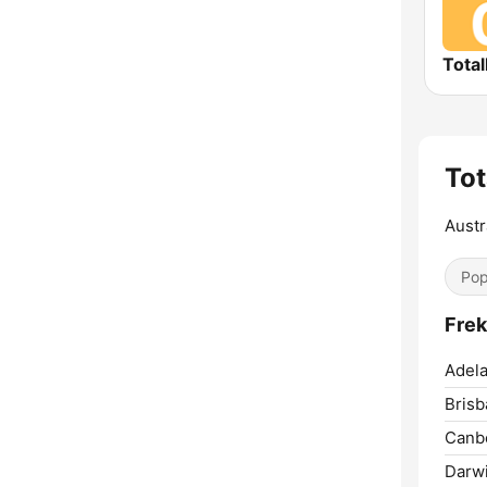
Total
Tot
Austra
Pop
Frek
Adela
Brisb
Canbe
Darwi