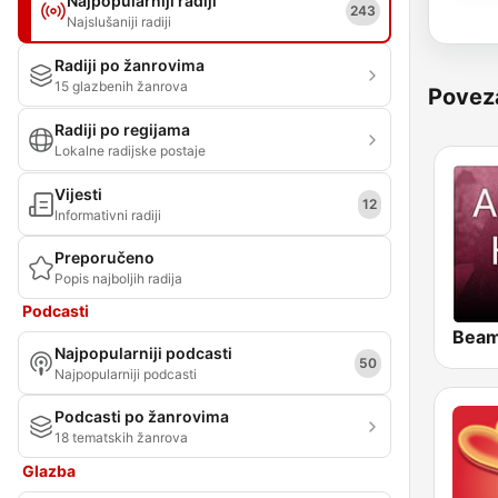
Najpopularniji radiji
243
Najslušaniji radiji
Radiji po žanrovima
15 glazbenih žanrova
Povez
Radiji po regijama
Lokalne radijske postaje
Vijesti
12
Informativni radiji
Preporučeno
Popis najboljih radija
Podcasti
Najpopularniji podcasti
50
Najpopularniji podcasti
Podcasti po žanrovima
18 tematskih žanrova
Glazba