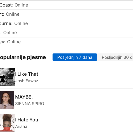
Coast:
Online
t:
Online
ourne:
Online
:
Online
ey:
Online
opularnije pjesme
Posljednjih 7 dana
Posljednjih 30 
I Like That
Josh Fawaz
MAYBE.
SIENNA SPIRO
I Hate You
Ariana