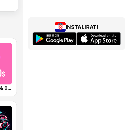
INSTALIRATI
Qmusic 90's & 00's