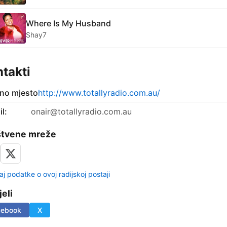
Where Is My Husband
Shay7
takti
no mjesto
http://www.totallyradio.com.au/
l:
onair@totallyradio.com.au
štvene mreže
aj podatke o ovoj radijskoj postaji
jeli
cebook
X