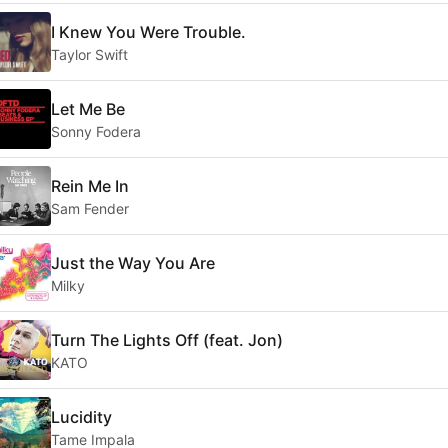
I Knew You Were Trouble.
Taylor Swift
Let Me Be
Sonny Fodera
Rein Me In
Sam Fender
Just the Way You Are
Milky
Turn The Lights Off (feat. Jon)
KATO
Lucidity
Tame Impala