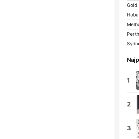
Gold 
Hobar
Melb
Perth
Sydn
Najp
1
2
3