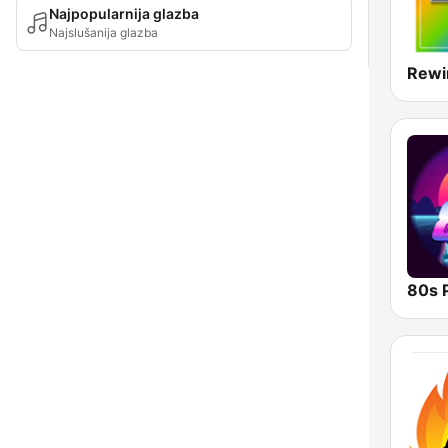
Najpopularnija glazba
Najslušanija glazba
Rewi
80s 