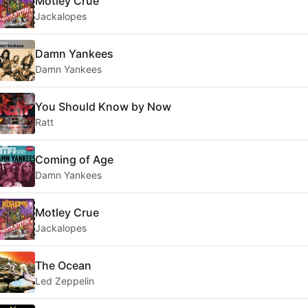
Motley Crue
Jackalopes
Damn Yankees
Damn Yankees
You Should Know by Now
Ratt
Coming of Age
Damn Yankees
Motley Crue
Jackalopes
The Ocean
Led Zeppelin