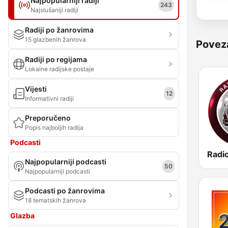
Najpopularniji radiji
243
Najslušaniji radiji
Radiji po žanrovima
15 glazbenih žanrova
Povez
Radiji po regijama
Lokalne radijske postaje
Vijesti
12
Informativni radiji
Preporučeno
Popis najboljih radija
Podcasti
Radi
Najpopularniji podcasti
50
Najpopularniji podcasti
Podcasti po žanrovima
18 tematskih žanrova
Glazba