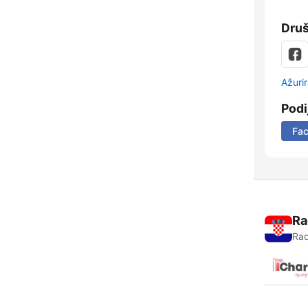
Dru
Ažurir
Podi
Fa
Ra
Rad