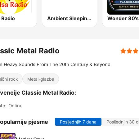
 Radio
Ambient Sleeping Pill
Wonder 80's
ssic Metal Radio
 n Heavy Sounds From The 20th Century & Beyond
sični rock
Metal-glazba
vencije Classic Metal Radio:
to:
Online
opularnije pjesme
Posljednjih 7 dana
Posljednjih 30 