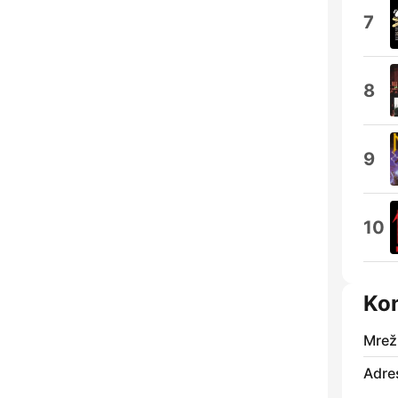
7
8
9
10
Kon
Mrež
Adre