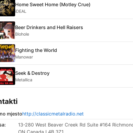
Home Sweet Home (Motley Crue)
iDEAL
Beer Drinkers and Hell Raisers
Blohole
Fighting the World
Manowar
Seek & Destroy
Metallica
takti
no mjesto
http://classicmetalradio.net
sa:
13-280 West Beaver Creek Rd Suite #164 Richmond 
ON Canada L4B 3Z1