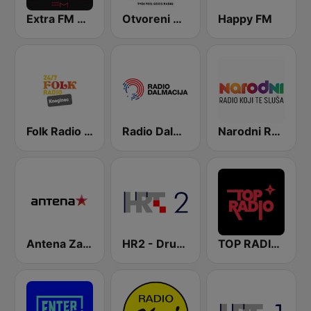
Extra FM 93.6
Otvoreni Radio
Happy FM
Folk Radio Kneginec
Radio Dalmacija
Narodni Radio
Antena Zagreb
HR2 - Drugi program
TOP RADIO 101