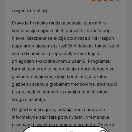
i osjećaj i feeling
Bravo je hrvatska radijska postaja koja emitira
kombinaciju najpoznatijih domaćih i stranih pop
hitova. Glazbena selekcija obuhvaća širok raspon
popularnih pjesama iz različitih dekada, fokusirajući
se na dinamičan i prepoznatljiv zvuk koji je
prilagođen svakodnevnom slušanju. Programski
format usmjeren je na pružanje neprekidnog niza
glazbenih uspješnica koje kombiniraju lokalnu
glazbenu scenu s globalnim trendovima, stvarajući
prepoznatljivu atmosferu namijenjenu širokom
krugu slušatelja.
Uz glazbeni program, postaja nudi i popratne
informativne sadržaje poput vijesti, vremenske
prognoze i izvještaja o stanju u prometu. Govorni