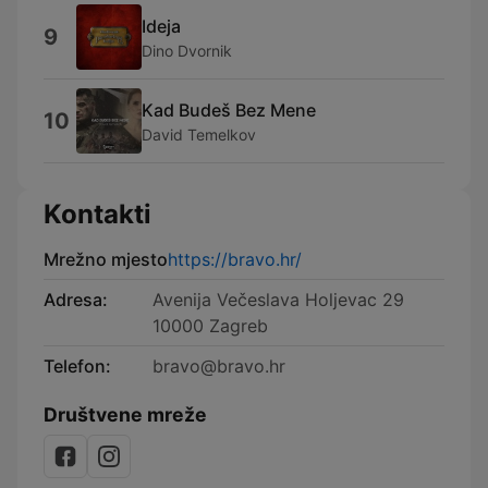
Ideja
9
Dino Dvornik
Kad Budeš Bez Mene
10
David Temelkov
Kontakti
Mrežno mjesto
https://bravo.hr/
Adresa:
Avenija Večeslava Holjevac 29
10000 Zagreb
Telefon:
bravo@bravo.hr
Društvene mreže