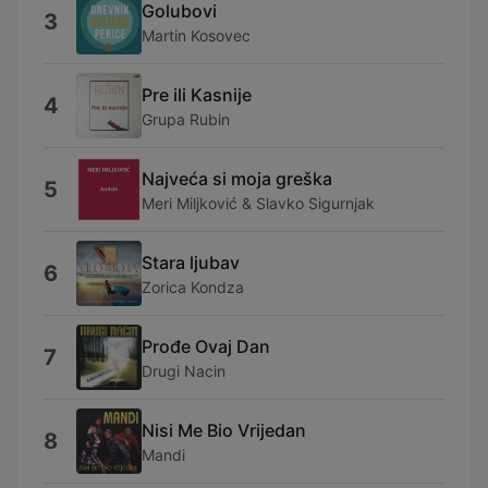
Golubovi
3
Martin Kosovec
Pre ili Kasnije
4
Grupa Rubin
Najveća si moja greška
5
Meri Miljković & Slavko Sigurnjak
Stara ljubav
6
Zorica Kondza
Prođe Ovaj Dan
7
Drugi Nacin
Nisi Me Bio Vrijedan
8
Mandi