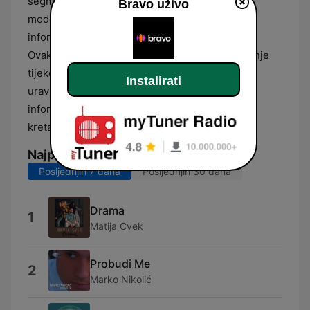
segmenti su kratki i informativni, prateći ritam
Bravo uživo
modernog života i pružajući slušateljima nužne
informacije bez narušavanja glazbenog toka.
Ovakav format čini postaju pogodnom za slušanje
tijekom rada, vožnje ili opuštanja, nudeći
Instalirati
uravnotežen omjer zabave i korisnih servisnih
informacija u skladu s aktualnim društvenim
kretanjima u Hrvatskoj.
Najpopularnije pjesme
Posljednjih 7 dana
Posljednjih 30 dana
Drama
1
Matija Cvek
Probudi Me
2
Marko Nikolić