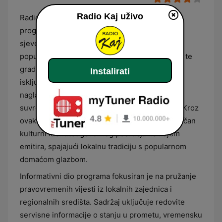
Radio Kaj uživo
Radio Kaj je regionalna radijska postaja čiji je
program usmjeren na područje sjeverne i
sjeverozapadne Hrvatske, obuhvaćajući regije
poput Zagorja, Prigorja, Međimurja i Podravine te
grad Zagreb. Glazbeni profil postaje temelji se
Instalirati
isključivo na domaćoj produkciji s izraženim
naglaskom na tradicionalnu kajkavsku glazbu i
suvremene zabavne skladbe hrvatskih autora. Kroz
ovakav odabir sadržaja, stanica održava specifičan
kulturni identitet govornog područja na kojem
emitira, spajajući lokalnu tradiciju s popularnom
domaćom glazbom.
Informativni dio programa fokusiran je na pružanje
pravovremenih vijesti iz lokalnih zajednica i
regionalnih središta. Sadržaj uključuje redovite
servisne informacije o stanju u prometu, vremensku