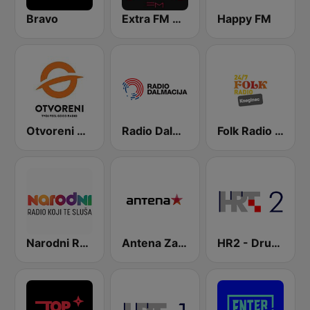
Bravo
Extra FM 93.6
Happy FM
Otvoreni Radio
Radio Dalmacija
Folk Radio Kneginec
Narodni Radio
Antena Zagreb
HR2 - Drugi program