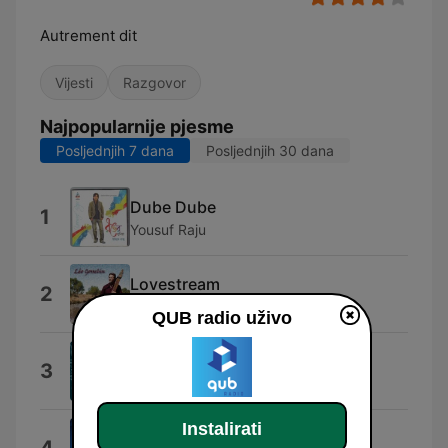
Autrement dit
Vijesti
Razgovor
Najpopularnije pjesme
Posljednjih 7 dana
Posljednjih 30 dana
Dube Dube
1
Yousuf Raju
Lovestream
2
Leo Gosselin
QUB radio uživo
Perron Na Perron
3
Die See
Instalirati
Brikh!