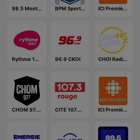
98.5 Montréal
BPM Sports 91.9 FM
ICI Première Montréal
Rythme 105.7 FM
96.9 CKOI
CHOI Radio X 98.1 FM
CHOM 97.7 FM
CITE 107.3 Rouge FM
ICI Première Québec