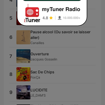
4
Type X
Station Identification
5
LoveKrafty
Pause alcool (Ou savoir se laisser
6
aller)
Canailles
Ouverture
7
Jacques Gosselin
Sac De Chips
8
FoxÇa
LUCIDITE
9
LE_DAM'S