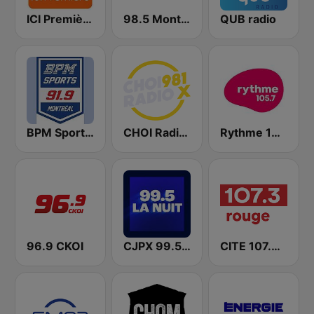
ICI Première Montréal
98.5 Montréal
QUB radio
BPM Sports 91.9 FM
CHOI Radio X 98.1 FM
Rythme 105.7 FM
96.9 CKOI
CJPX 99.5 MTL
CITE 107.3 Rouge FM