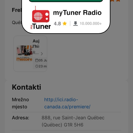
Frekvencije ICI Première Québec:
Québec:
106.3 FM
Aujourd'hui
l'histoire
Radio-Canada - Epizoda 103
05 Jun 2026
23 min
Kontakti
Mrežno
http://ici.radio-
mjesto
canada.ca/premiere/
Adresa:
888, rue Saint-Jean Québec
(Québec) G1R 5H6