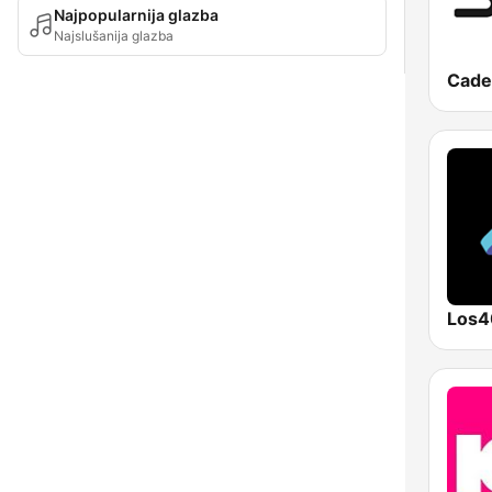
Najpopularnija glazba
Najslušanija glazba
Cade
Los4