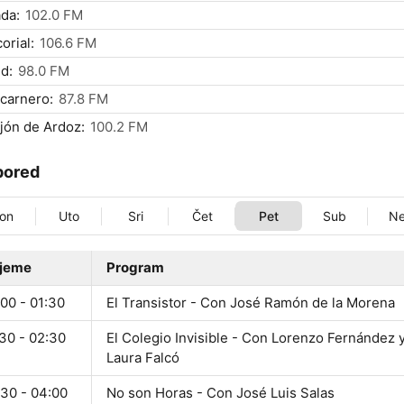
da:
102.0 FM
orial:
106.6 FM
d:
98.0 FM
carnero:
87.8 FM
jón de Ardoz:
100.2 FM
pored
on
Uto
Sri
Čet
Pet
Sub
N
ijeme
Program
00 - 01:30
El Transistor - Con José Ramón de la Morena
30 - 02:30
El Colegio Invisible - Con Lorenzo Fernández 
Laura Falcó
:30 - 04:00
No son Horas - Con José Luis Salas