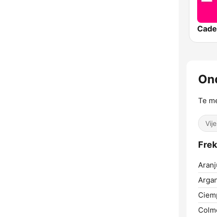
Cade
On
Te me
Vije
Frek
Aranj
Arga
Ciem
Colme