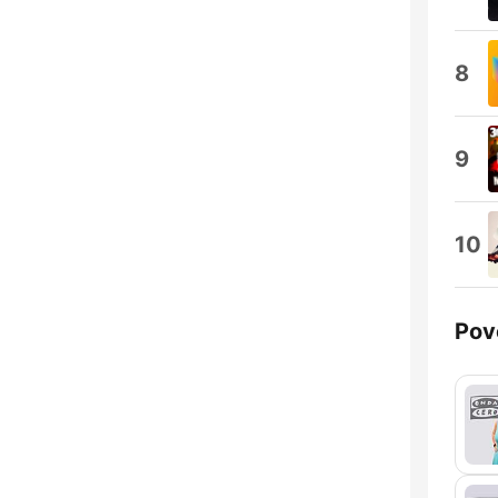
8
9
10
Pov