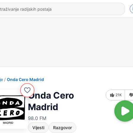
je
Onda Cero Madrid
Onda Cero
21K
Madrid
98.0 FM
Vijesti
Razgovor