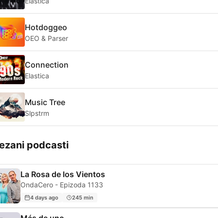
Elastica
Hotdoggeo
OEO & Parser
Connection
Elastica
Music Tree
Slpstrm
ezani podcasti
La Rosa de los Vientos
OndaCero - Epizoda 1133
4 days ago
245 min