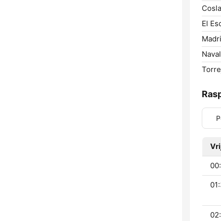
Cosla
El Esc
Madri
Naval
Torre
Ras
P
Vr
00:
01:
02