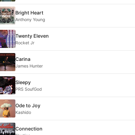
Bright Heart
Anthony Young
Twenty Eleven
Rocket Jr
Carina
James Hunter
Sleepy
PRS SoufGod
Ode to Joy
Kashido
Connection