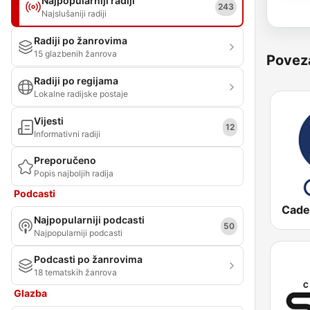
Najpopularniji radiji
243
Najslušaniji radiji
Radiji po žanrovima
15 glazbenih žanrova
Povez
Radiji po regijama
Lokalne radijske postaje
Vijesti
12
Informativni radiji
Preporučeno
Popis najboljih radija
Podcasti
Cade
Najpopularniji podcasti
50
Najpopularniji podcasti
Podcasti po žanrovima
18 tematskih žanrova
Glazba