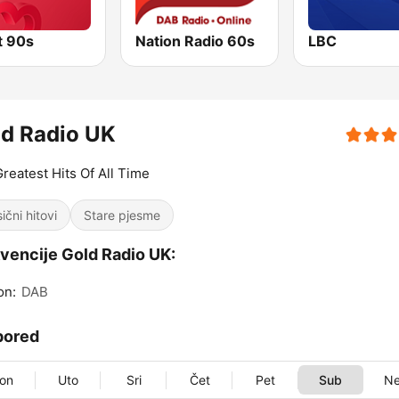
t 90s
Nation Radio 60s
LBC
d Radio UK
reatest Hits Of All Time
ični hitovi
Stare pjesme
vencije Gold Radio UK:
on:
DAB
pored
on
Uto
Sri
Čet
Pet
Sub
N