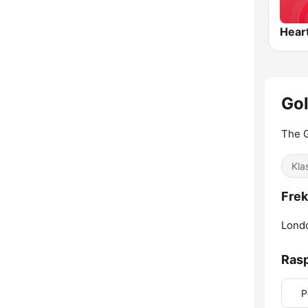
Hear
Gol
The G
Klas
Frek
Lond
Ras
P