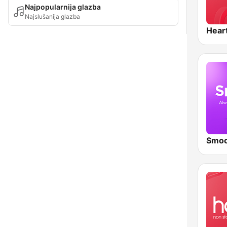
Najpopularnija glazba
Najslušanija glazba
Hear
Smoo