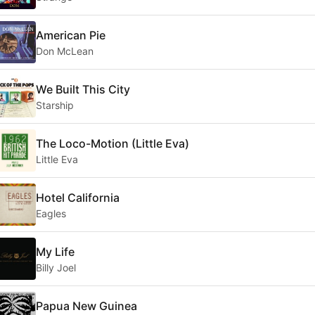
American Pie
Don McLean
We Built This City
Starship
The Loco-Motion (Little Eva)
Little Eva
Hotel California
Eagles
My Life
Billy Joel
Papua New Guinea