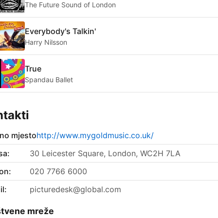
The Future Sound of London
Everybody's Talkin'
Harry Nilsson
True
Spandau Ballet
takti
no mjesto
http://www.mygoldmusic.co.uk/
sa:
30 Leicester Square, London, WC2H 7LA
on:
020 7766 6000
l:
picturedesk@global.com
štvene mreže