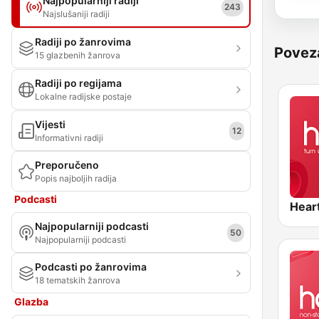
Najpopularniji radiji
243
Najslušaniji radiji
Radiji po žanrovima
Povez
15 glazbenih žanrova
Radiji po regijama
Lokalne radijske postaje
Vijesti
12
Informativni radiji
Preporučeno
Popis najboljih radija
Podcasti
Hear
Najpopularniji podcasti
50
Najpopularniji podcasti
Podcasti po žanrovima
18 tematskih žanrova
Glazba