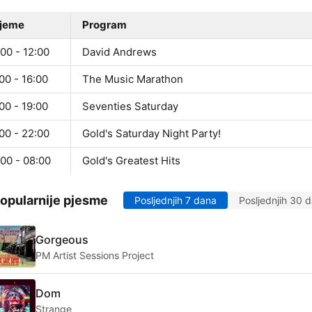
ijeme
Program
00 - 12:00
David Andrews
00 - 16:00
The Music Marathon
00 - 19:00
Seventies Saturday
00 - 22:00
Gold's Saturday Night Party!
00 - 08:00
Gold's Greatest Hits
opularnije pjesme
Posljednjih 7 dana
Posljednjih 30 
Gorgeous
PM Artist Sessions Project
Dom
Strange