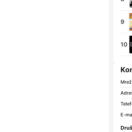
9
10
Kon
Mrež
Adre
Telef
E-mai
Dru