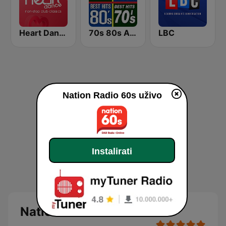
Heart Dance
70s 80s All Time Greatest
LBC
Nation Radio 60s uživo
Instalirati
Nation Radio 60s