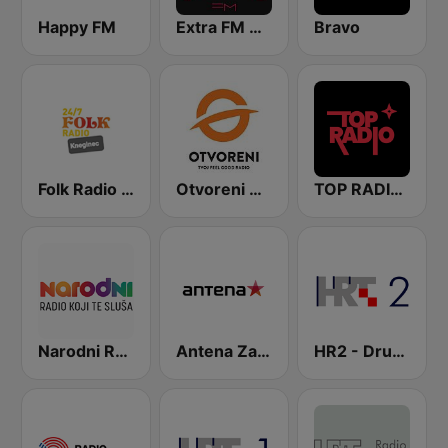
Happy FM
Extra FM 93.6
Bravo
Folk Radio Kneginec
Otvoreni Radio
TOP RADIO 101
Narodni Radio
Antena Zagreb
HR2 - Drugi program