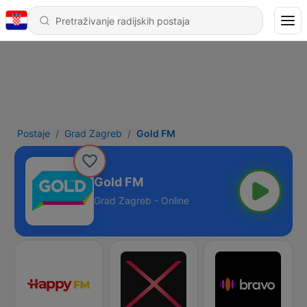
Postaje
Grad Zagreb
Gold FM
Gold FM
Grad Zagreb - Online