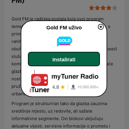
FM)
Gold FM je radijska postaja koja svoj program
temelji na emitiranju najvećih glazbenih hitova, s
Gold FM uživo
primarnim fokusom na razdoblje od 1980-ih do
ranih 2000-ih godina. Glazbeni profil postaje
obuhvaća širok raspon pop i rock žanrova, donoseći
slušateljima energičan i prepoznatljiv zvuk koji
Instalirati
kombinira legendarne svjetske izvođače i domaće
glazbene klasike. Format je osmišljen kao spoj
nostalgije i suvremenog radijskog pristupa,
pružajući dinamičnu zvučnu kulisu prilagođenu
urbanom načinu života.
Program je strukturiran tako da glazba zauzima
središnje mjesto, uz redovite, ali sažete
informativne segmente. Ovi blokovi uključuju
aktualne vijesti, servisne informacije o prometu i