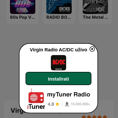
80s Pop Vibes
RADIO BOB! ACDC
The Metal MIXX
Virgin Radio AC/DC uživo
Instalirati
Virgin Radio AC/DC