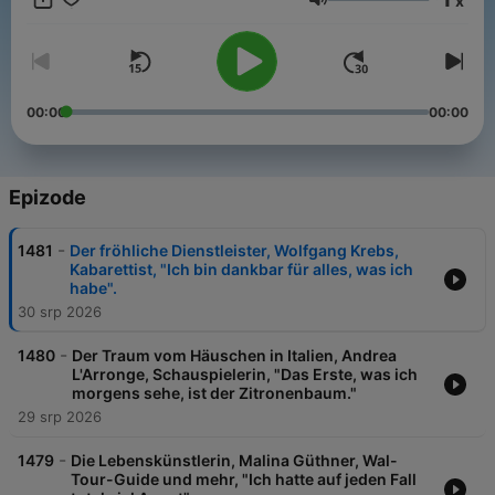
x
einem besonderen Schicksal. "Die Blaue Couch" zeigt, wie
Glasnoća
facettenreich und unterschiedlich Lebenswege sein können
und wie wichtig es ist, auf sein Herz zu hören.
00:00
00:00
Epizode
-
1481
Der fröhliche Dienstleister, Wolfgang Krebs,
Kabarettist, "Ich bin dankbar für alles, was ich
habe".
30 srp 2026
-
1480
Der Traum vom Häuschen in Italien, Andrea
L'Arronge, Schauspielerin, "Das Erste, was ich
morgens sehe, ist der Zitronenbaum."
29 srp 2026
-
1479
Die Lebenskünstlerin, Malina Güthner, Wal-
Tour-Guide und mehr, "Ich hatte auf jeden Fall