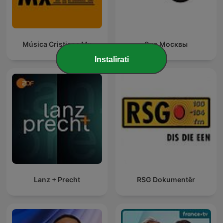
Música Cristiana Mx
Эхо Москвы
Instalirati
Lanz + Precht
RSG Dokumentêr