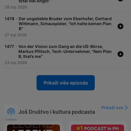
total viel Angst"
28 srp 2026
-
1478
Der ungeliebte Bruder vom Eberhofer, Gerhard
Wittmann, Schauspieler, "Ich hatte keinen Plan
B"
27 srp 2026
-
1477
Von der Vision zum Gang an die US-Börse,
Markus Pflitsch, Tech-Unternehmer, "Kein Plan
B, that’s me"
23 srp 2026
Prikaži više epizoda
Prikaži sve
Još Društvo i kultura podcasta