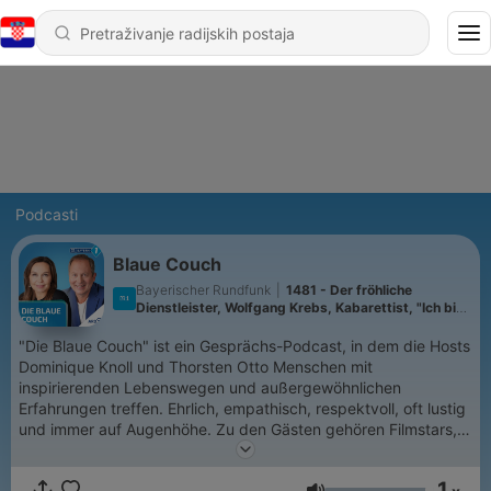
Podcasti
Blaue Couch
Bayerischer Rundfunk
|
1481 - Der fröhliche
Dienstleister, Wolfgang Krebs, Kabarettist, "Ich bin
dankbar für alles, was ich habe".
"Die Blaue Couch" ist ein Gesprächs-Podcast, in dem die Hosts
Dominique Knoll und Thorsten Otto Menschen mit
inspirierenden Lebenswegen und außergewöhnlichen
Erfahrungen treffen. Ehrlich, empathisch, respektvoll, oft lustig
und immer auf Augenhöhe. Zu den Gästen gehören Filmstars,
Spitzensportlerinnen, Sterneköche, Ärztinnen und Kult-Musiker,
Firmen-Chefinnen, Abenteurer, KI-Experten oder Menschen mit
1