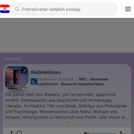
Podcasti
Radiowissen
Bayerischer Rundfunk
|
7401 - Abenteuer
Leuchtturm - Bauen im tosenden Meer
Die ganze Welt des Wissens, gut recherchiert, spannend
erzählt. Interessantes aus Geschichte und Archäologie,
Literatur, Architektur, Film und Musik, Beiträge aus Philosophie
und Psychologie. Wissenswertes über Natur, Biologie und
Umwelt, Hintergründe zu Wirtschaft und Politik. Und immer ein
sinnliches Hörerlebnis.
1