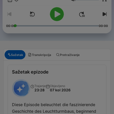
x
Glasnoća
00:00
00:00
Sažetak
Transkripcija
Pretraživanje
Sažetak epizode
Trajanje
Objavljeno
23:28
07 kol 2026
Diese Episode beleuchtet die faszinierende
Geschichte des Leuchtturmbaus, beginnend