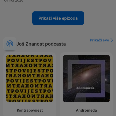
04 kol 2026
Prikaži više epizoda
Prikaži sve
Još Znanost podcasta
Kontrapovijest
Andromeda