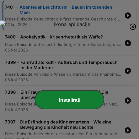
-
7401
Abenteuer Leuchtturm - Bauen im tosenden
Meer
Diese Episode beleuchtet die faszinierende Geschichte des Leuchtturmbaus, beginnend mit dem tragischen Untergang der Constant am Eddystone-Riff im Jahr 1695. Der Bericht verfolgt den mutigen Versuch von Henry Winstanley, einen Turm mitten im Meer zu errichten, und führt über die technologischen Innovationen wie die Fresnel-Linse bis hin zur bedeutenden schottischen Ingenieursdynastie der Familie Stevenson. Die Erzählung verbindet technische Meilensteine des 18. und 19. Jahrhunderts mit den literarischen Einflüssen auf Robert Louis Stevenson und beschreibt den globalen Einfluss dieser Bauwerke auf die maritime Sicherheit und den Welthandel während der industriellen Revolution.
07 kol 2026
-
7400
Apokalyptik - Krisenrhetorik als Waffe?
Diese Episode untersucht die tiefgreifende Bedeutung und die gefährliche Dynamik der apokalyptischen Rhetorik in der modernen Welt. Von historischen Ereignissen wie dem 11. September und der Fukushima-Katastrophe bis hin zur Corona-Pandemie und der Klimakrise wird analysiert, wie Endzeitszenarien als machtvolle Kommunikationsmittel eingesetzt werden. Der Beitrag beleuchtet den Übergang von der antiken, religiösen Apokalyptik, die auf ein göttliches Happy End hoffte, zur säkularen, weltlichen Apokalypse, die oft ohne Erlösung auskommt und zur politischen Mobilisierung sowie zur Schaffung von Feindbildern genutzt wird. Die Analyse umfasst verschiedene politische Bewegungen, darunter den Kommunismus, den Nationalsozialismus sowie moderne rechtspopulistische Strömungen. Experten wie der Religionswissenschaftler Alexander Kenneth Nagel und der Soziologe Felix Schilk erläutern die psychologischen Funktionen dieser Erzählungen – von Trost für Verfolgte bis hin zur gefährlichen Instrumentalisierung für Machtansprüche durch die Konstruktion eines „bösen Feindes“.
06 kol 2026
-
7399
Fahrrad als Kult - Aufbruch und Temporausch
in der Moderne
Diese Episode von Radio Wissen untersucht das Phänomen des Fahrradbooms um die Jahrhundertwende 1900 und dessen Bedeutung für den Anbruch der Moderne. Das Fahrrad wird dabei nicht nur als technisches Fortbewegungsmittel, sondern als kultureller Kristallisationspunkt betrachtet, der Themen wie Individualität, Freiheit, soziale Emanzipation und die Transformation des menschlichen Körpers in einer zunehmend mechanisierten Welt verhandelt. Der Bericht beleuchtet die Entwicklung von der frühen Laufmaschine über das Hochrad bis hin zum alltagstauglichen Niederrad. Dabei werden die sozialen Auswirkungen auf das Bürgertum, die Rolle des Radsports als Massenphänomen und die Verbindung zur Lebensreformbewegung sowie zur Emanzipation der Frau analysiert. Auch die ästhetische Inszenierung in der Werbung und Kunst, etwa durch Toulouse-Lautrec, wird thematisiert.
05 kol 2026
-
7398
Ein Frauenleben nach dem Krieg (2/2) Die
unerwünschte Liebe
Instalirati
Diese Episode aus der Reihe „Ein Frauenleben in der Nachkriegszeit“ erzählt die Lebensgeschichte von Dorle Meyer, einer Überlebenden der Bombardierung Dresdens, die nach Frankfurt zog. Der Bericht beleuchtet ihre berufliche Entwicklung als Sekretärin in den 1950er Jahren, die spezifischen gesellschaftlichen Anforderungen an diesen Beruf sowie die prekären Wohnverhältnisse der Nachkriegszeit. Zudem thematisiert die Folge die soziopolitischen Veränderungen der frühen Bundesrepublik, von der rechtlichen Durchsetzung der Gleichberechtigung durch Elisabeth Selbert bis hin zu den kulturellen Spannungen durch Beziehungen zu US-Besatzungssoldaten. Die Erzählung verbindet persönliche Erinnerungen an den wirtschaftlichen Aufschwung und die Rückkehr zur familiären Stabilität mit den tieferliegenden gesellschaftlichen Umbrüchen der Ära.
04 kol 2026
-
7397
Die Erfindung des Kindergartens - Wie eine
Bewegung die Kindheit neu dachte
Diese Episode beleuchtet die historische Entstehung und globale Ausbreitung des Kindergartens, ausgehend von Friedrich Fröbels radikaler pädagogischer Idee im Jahr 1840. Der Bericht verfolgt den Weg von der thüringischen Gründung über das politische Verbot in Preußen bis hin zur Etablierung in den Vereinigten Staaten durch deutsche Einwanderer wie Margarete Meyer-Schurz. Dabei wird aufgezeigt, wie aus einem Konzept, das auf spielerischem Lernen und Naturbeobachtung basiert, eine internationale Bildungsbewegung wurde, die auch Frauen neue berufliche Perspektiven eröffnete.