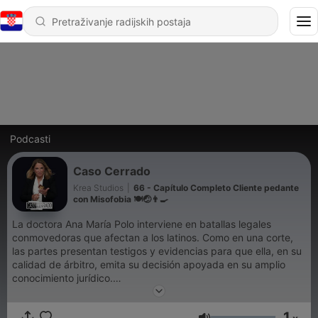
Podcasti
Caso Cerrado
Krea Studios
|
66 - Capítulo Completo Cliente pedante
con Misofobia 🍽️🤕👨‍🍳
La doctora Ana María Polo interviene en batallas legales
conmovedoras que afectan a los latinos. Como en una corte,
las partes presentan testigos y evidencias para que ella, en su
calidad de árbitro, emita su decisión apoyada en su amplio
conocimiento jurídico.
1