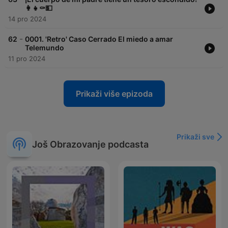
👩‍👧⚰️💵
14 pro 2024
-
62
0001. 'Retro' Caso Cerrado El miedo a amar
Telemundo
11 pro 2024
Prikaži više epizoda
Prikaži sve
Još Obrazovanje podcasta