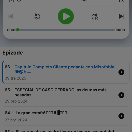
x
Glasnoća
00:00
00:00
Epizode
-
66
Capítulo Completo Cliente pedante con Misofobia
🍽️🤕👨‍🍳
09 tra 2025
-
65
ESPECIAL DE CASO CERRADO las deudas más
pesadas
29 pro 2024
-
64
¡La gran estafa! 👩🏼‍⚕💊🖥️👯🏻‍♂
27 pro 2024
-
63
¡El cuerpo de mi padre tiene un tesoro escondido!