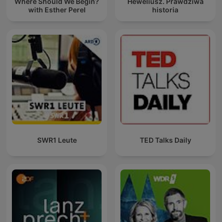
Where Should We Begin?
Heweliusz. Prawdziwa
with Esther Perel
historia
SWR1 Leute
TED Talks Daily