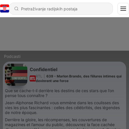
Podcasti
Confidentiel
RTL
|
639 - Marlon Brando, des fêlures intimes qui
devinrent une force
Que se cache-t-il derrière les destins de ces stars que l’on
pense tous connaître ?
Jean-Alphonse Richard vous emmène dans les coulisses des
vies les plus fascinantes : celles des célébrités, des légendes
de notre époque.
Derrière la gloire, les récompenses, les couvertures de
magazines et l’amour du public, découvrez la face cachée