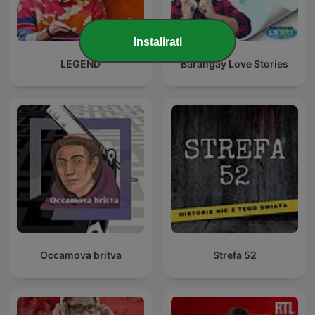
Instalirati
LEGEND
Barangay Love Stories
Occamova britva
Strefa 52