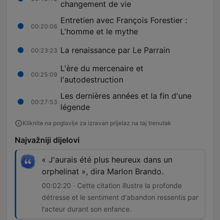
changement de vie
Entretien avec François Forestier :
00:20:06
L'homme et le mythe
La renaissance par Le Parrain
00:23:23
L'ère du mercenaire et
00:25:09
l'autodestruction
Les dernières années et la fin d'une
00:27:53
légende
Kliknite na poglavlje za izravan prijelaz na taj trenutak
Najvažniji dijelovi
« J'aurais été plus heureux dans un
orphelinat », dira Marlon Brando.
00:02:20 · Cette citation illustre la profonde
détresse et le sentiment d'abandon ressentis par
l'acteur durant son enfance.