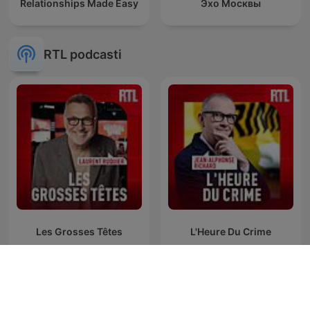
Relationships Made Easy
Эхо Москвы
RTL podcasti
Les Grosses Têtes
L'Heure Du Crime