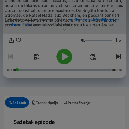
d'une personnalité, ses cassures, ses doutes, sa part d'ombre,
autant de fêlures qu'on ne voit pas forcément à la lumière mais
qui ont construit toute une existence. De Brigitte Bardot, à
Stromae, de Rafael Nadal aux Beckham, en passant par Karl
Hébergé par Audiomeans. Visitez
audiomeans.fr/politique-de-
Lagerfeld, Mylène Farmer ou encore François Mitterrand, le
confidentialite
pour plus d'informations.
podcast "Confidentiel" vous révèle ce qu’il y a derrière les
parcours hors normes des icônes de cinéma, de la musique, de
la mode, du sport, de la politique ou encore de la royauté.
1
Témoignages, archives sonores et révélations exclusives vous
x
Glasnoća
invitent à redécouvrir ces célébrités sous un nouveau jour, loin
des projecteurs.
00:00
00:00
Sažetak
Transkripcija
Pretraživanje
Sažetak epizode