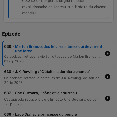
00:31:35 · L'expert souligne l'impact
révolutionnaire de l'acteur sur l'histoire du cinéma
mondial.
Epizode
-
639
Marlon Brando, des fêlures intimes qui devinrent
une force
Ce podcast retrace la vie tumultueuse de Marlon Brando, de son enfance marquée par la violence et l'abandon à son ascension fulgurante à New York sous la méthode Stella Adler. L'épisode explore son tempérament rebelle, sa sexualité libérée et son statut de sex-symbol incontrôlable à Hollywood. Le récit poursuit l'exploration de ses relations passionnées, de ses déboires financiers et de sa transformation physique. À travers un entretien avec François Forestier, nous analysons son rapport complexe à l'industrie, son retrait vers la Polynésie et l'impact durable de ses performances mythiques sur l'histoire du cinéma.
01 srp 2026
-
638
J.K. Rowling : "C'était ma dernière chance"
Ce podcast retrace le parcours de J.K. Rowling, de son enfance modeste en Angleterre et ses épreuves personnelles marquées par la précarité et la maladie, jusqu'à l'ascension fulgurante de la saga Harry Potter. L'épisode explore sa transition de l'anonymat au succès mondial et analyse, avec Edwige Pasquet de Gallimard Jeunesse, les raisons de ce phénomène éditorial unique et sa volonté de diversifier son œuvre.
24 lip 2026
-
637
Che Guevara, l'icône et le bourreau
Cet épisode retrace la vie d'Ernesto Che Guevara, de son enfance asthmatique en Argentine à son rôle de révolutionnaire en Cuba. Il explore sa transformation d'étudiant en médecine et voyageur en Amérique du Sud vers un chef de guérilla implacable, marqué par ses rencontres avec Fidel Castro. L'épisode analyse également l'ascension, la mythification et la fin tragique du révolutionnaire, de son rôle d'ambassadeur à son exécution en Bolivie. À travers un entretien avec l'écrivain Serge Raffi, nous explorons la construction du mythe romantique du Che, ses dérives politiques, ainsi que les mystères entourant sa mort.
17 lip 2026
-
636
Lady Diana, la princesse du peuple