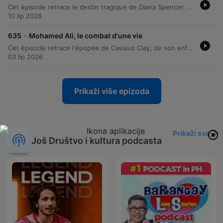
Cet épisode retrace le destin tragique de Diana Spencer, de son enfance marquée par le divorce de ses parents à son ascension au sein de la monarchie britannique. À travers l'analyse de son mariage avec le prince Charles, l'épisode explore les tensions conjugales, l'impact de la célébrité et la dégradation de sa santé mentale face aux pressions de la Couronne. Le récit poursuit ensuite la fin de vie de la princesse, de sa séparation officielle à sa relation avec Dodi Al-Fayed, jusqu'à sa mort tragique dans le tunnel de l'Alma. L'entretien avec Isabelle Rivère permet de mesurer l'impact de sa personnalité unique sur la monarchie et l'héritage durable qu'elle laisse après sa disparition.
10 lip 2026
-
635
Mohamed Ali, le combat d'une vie
Cet épisode retrace l'épopée de Cassius Clay, de son enfance marquée par la ségrégation dans le Kentucky à sa gloire olympique et son premier titre mondial. Nous explorons sa transformation en Mohamed Ali, une mutation profonde liée à sa conversion à l'Islam et à ses engagements politiques contre la guerre du Vietnam, qui ont transformé le champion en icône mondiale. À travers l'analyse de sa carrière, nous abordons ses exploits légendaires comme le 'Rumble in the Jungle' jusqu'au déclin de sa santé face à la maladie de Parkinson. L'entretien souligne comment l'impact sociétal et culturel d'Ali a transcendé le ring pour faire de lui un messager de la paix universel.
03 lip 2026
Prikaži više epizoda
Prikaži sve
Još Društvo i kultura podcasta