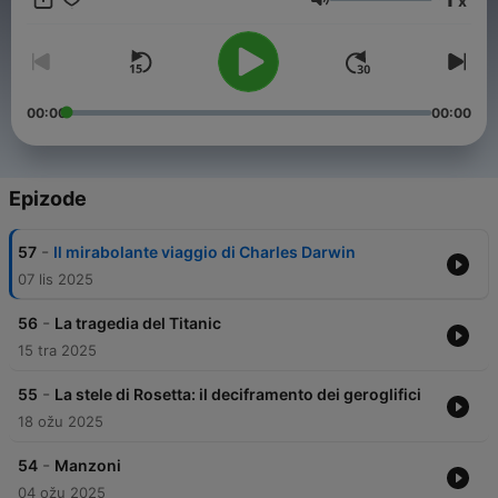
x
schiavo nel Medioevo? Queste e molte altre domande (e le loro
Glasnoća
risposte) nel nostro podcast storico.
00:00
00:00
Epizode
-
57
Il mirabolante viaggio di Charles Darwin
07 lis 2025
-
56
La tragedia del Titanic
15 tra 2025
-
55
La stele di Rosetta: il deciframento dei geroglifici
18 ožu 2025
-
54
Manzoni
04 ožu 2025