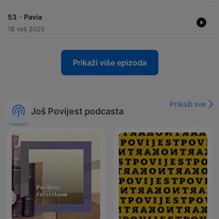
-
53
Pavia
18 velj 2025
Prikaži više epizoda
Prikaži sve
Još Povijest podcasta