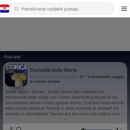
Podcasti
Curiosità della Storia
Storica National Geographic
|
57 - Il mirabolante viaggio
di Charles Darwin
Roma, Egitto, Grecia... Scopri alcuni dei momenti più
interessanti della storia con i nostri divertenti podcast in cui
raccontiamo alcuni curiosi episodi storici. Com'era l'educazione
nella Grecia classica? Perché ci sono mummie di animali? Da
quando ci vacciniamo? Nerone era davvero così cattivo come
lo dipingono? Chi furono i primi ad arrivare al Polo Sud? Chi
erano le Etere dell'Antica Grecia? Cosa significava essere uno
1