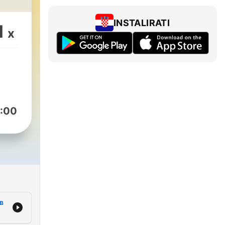
INSTALIRATI
1
x
:00
в