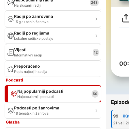
243
Najslušaniji radiji
Radiji po žanrovima
15 glazbenih žanrova
Radiji po regijama
Lokalne radijske postaje
Vijesti
12
Informativni radiji
00
Preporučeno
Popis najboljih radija
Podcasti
Najpopularniji podcasti
50
Najpopularniji podcasti
Epizod
Podcasti po žanrovima
18 tematskih žanrova
-
99
Жи
Glazba
21 velj 