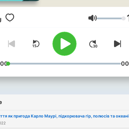
Glasnoća
:00
00
e
ття як пригода Карло Маурі, підкорювача гір, полюсів та океані
2022