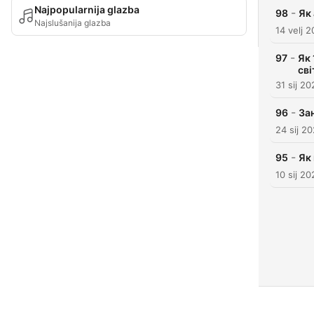
Najpopularnija glazba
-
98
Як 
Najslušanija glazba
14 velj 
-
97
Як 
сві
31 sij 20
-
96
Зан
24 sij 2
-
95
Як
10 sij 20