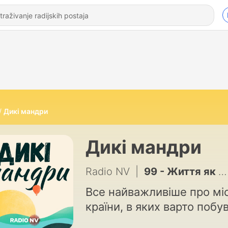
Дикі мандри
Дикі мандри
Radio NV
|
99 - Життя як пригода Карло Маурі, підкорювача гір, полюсів та океанів
Все найважливіше про міс
країни, в яких варто побу