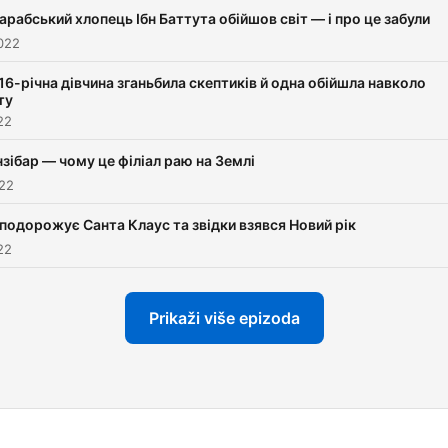
арабський хлопець Ібн Баттута обійшов світ — і про це забули
2022
16-річна дівчина зганьбила скептиків й одна обійшла навколо
ту
22
зібар — чому це філіал раю на Землі
022
 подорожує Санта Клаус та звідки взявся Новий рік
22
Prikaži više epizoda