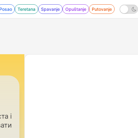
Posao
Teretana
Spavanje
Opuštanje
Putovanje
та і
вати