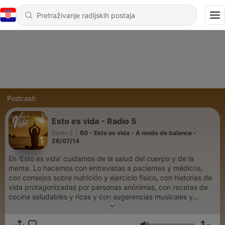
Podcasti
Esto es vida - Radio 5
Radio 5
|
60 - Esto es vida - A modo de balance -
26/07/14
En 'Esto es vida' cuidamos de la salud del cuerpo y de la
mente. Lo hacemos con entrevistas a pacientes y médicos,
con consejos sobre nutrición y ejercicio físico, con historias de
vida protagonizadas por personas anónimas, con recetas de
cocina saludables y ricas y con sugerencias musicales y
culturales para alimentar nuestros sentidos.
1