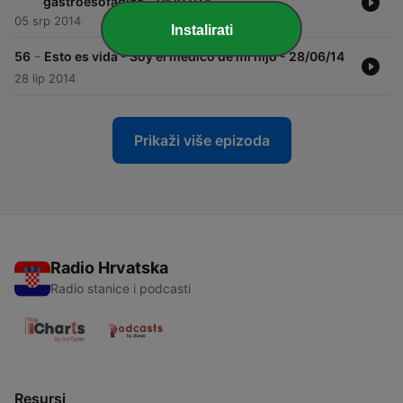
gastroesofágico - 05/07/14
05 srp 2014
Instalirati
-
56
Esto es vida - Soy el médico de mi hijo - 28/06/14
28 lip 2014
Prikaži više epizoda
Radio Hrvatska
Radio stanice i podcasti
Resursi