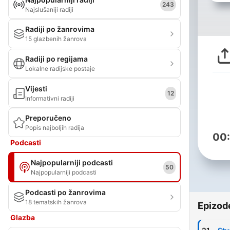
243
Najslušaniji radiji
Radiji po žanrovima
15 glazbenih žanrova
Radiji po regijama
Lokalne radijske postaje
Vijesti
12
Informativni radiji
Preporučeno
Popis najboljih radija
00
Podcasti
Najpopularniji podcasti
50
Najpopularniji podcasti
Podcasti po žanrovima
18 tematskih žanrova
Epizod
Glazba