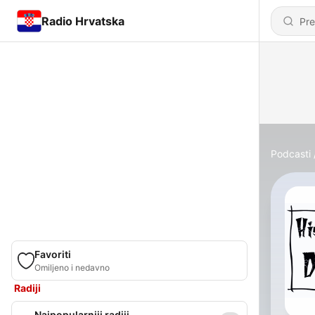
Radio Hrvatska
Podcasti
Favoriti
Omiljeno i nedavno
Radiji
Najpopularniji radiji