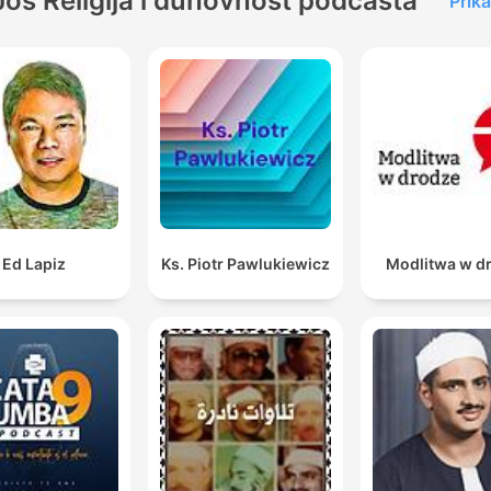
Još Religija i duhovnost podcasta
Prika
Ed Lapiz
Ks. Piotr Pawlukiewicz
Modlitwa w d