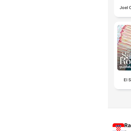
Joel 
El 
Ra