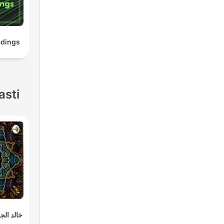
adings
asti
خالد الجل