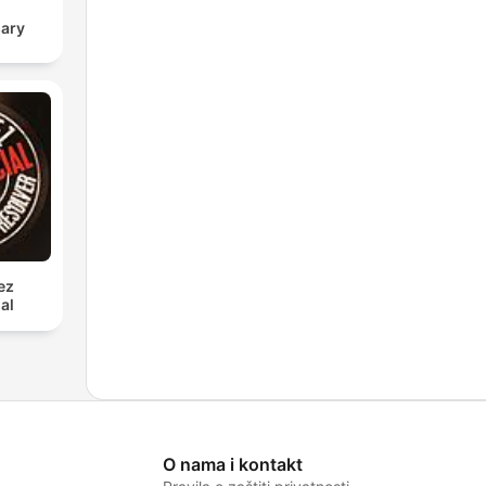
sary
ez
al
O nama i kontakt