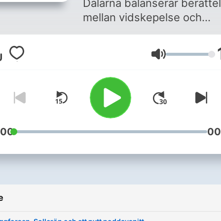
Dalarna balanserar berätte
mellan vidskepelse och
verklighet. Vi får möta farli
väsen och kallblodiga mör
Glasnoća
men även lära oss mer om
äldre tiders folktro och skr
Vissa avsnitt är ren och kla
faktiskt historia, medan an
för oss in i ett magiskt
gränsland där sanningen in
:00
00
alltid är vad den ser ut att 
e