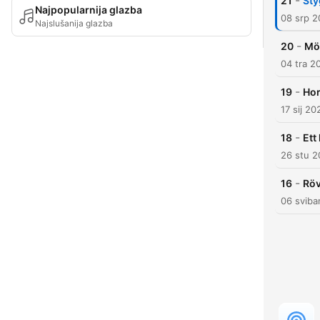
-
21
Sty
Najpopularnija glazba
08 srp 
Najslušanija glazba
-
20
Mö
04 tra 2
-
19
Hor
17 sij 20
-
18
Ett
26 stu 
-
16
Röv
06 sviba