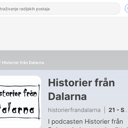
Historier från Dalarna
Historier från
Dalarna
historierfrandalarna
|
21 - Styggforsen, Sollerön och ett nytt poddavsnitt
I podcasten Historier från