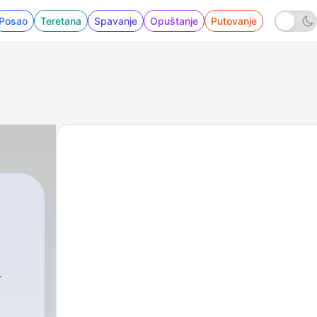
Posao
Teretana
Spavanje
Opuštanje
Putovanje