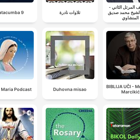
ف المرتل الثاني
atacumba 9
تلاوات نادرة
لشيخ محمد صديق
المنشاوي
BIBLIJA UČI - M
 Maria Podcast
Duhovna misao
Marcikić