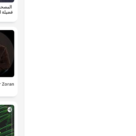
المصح -
فضيلة ا
r Zoran