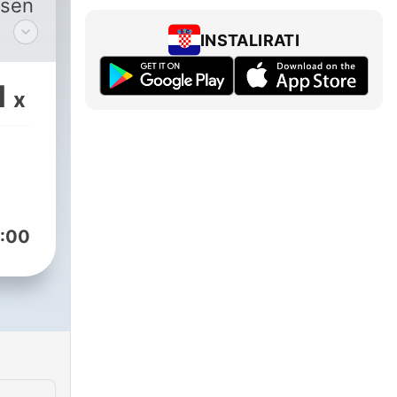
lsen
INSTALIRATI
ga
dare
1
x
ock.
r
dra
te
:00
vara.