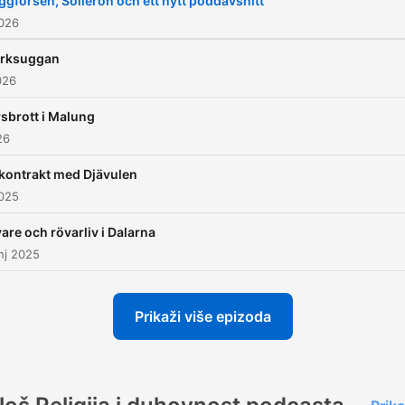
ggforsen, Sollerön och ett nytt poddavsnitt
2026
rksuggan
026
sbrott i Malung
26
 kontrakt med Djävulen
2025
are och rövarliv i Dalarna
nj 2025
Prikaži više epizoda