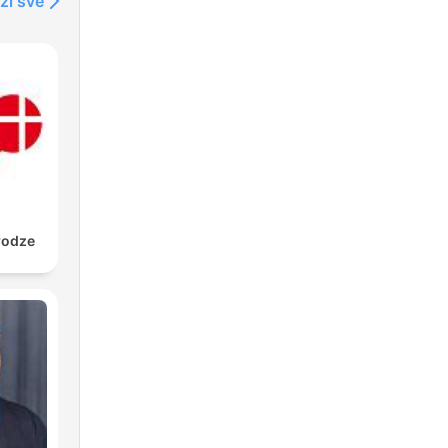
ži sve
rodze