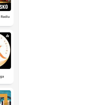
 Radiu
iga