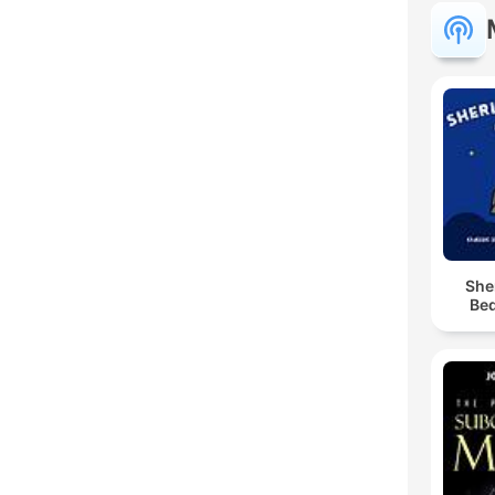
She
Bed