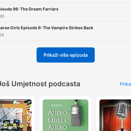
isode 96: The Dream Farriers
026
arse Girls Episode 6: The Vampire Strikes Back
026
Prikaži više epizoda
Još Umjetnost podcasta
Prika