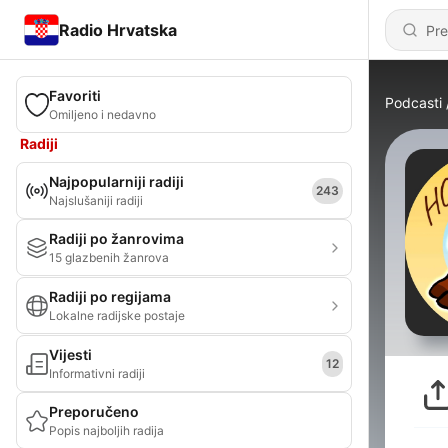
Radio Hrvatska
Favoriti
Podcasti
Omiljeno i nedavno
Radiji
Najpopularniji radiji
243
Najslušaniji radiji
Radiji po žanrovima
15 glazbenih žanrova
Radiji po regijama
Lokalne radijske postaje
Vijesti
12
Informativni radiji
Preporučeno
Popis najboljih radija