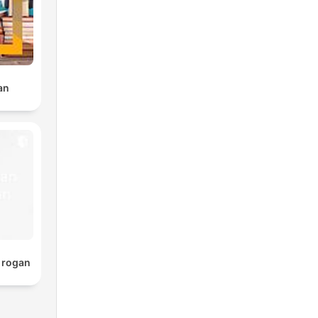
an
e rogan