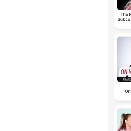
The 
Subco
On