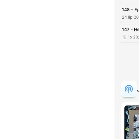
-
148
Ep
24 lip 2
-
147
He
10 lip 2