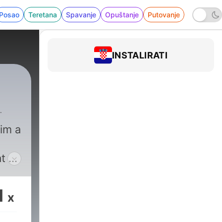
Posao
Teretana
Spavanje
Opuštanje
Putovanje
INSTALIRATI
im a
t a
1
x