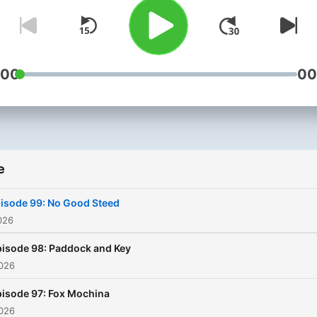
:00
00
e
isode 99: No Good Steed
026
isode 98: Paddock and Key
2026
isode 97: Fox Mochina
2026