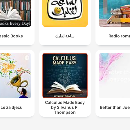
assic Books
ساعة لقلبك
Radio rom
Calculus Made Easy
ice za djecu
by Silvanus P.
Better than Jo
Thompson