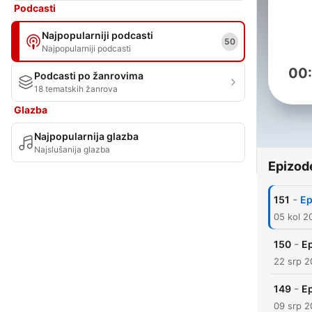
Podcasti
Najpopularniji podcasti
50
Najpopularniji podcasti
00
Podcasti po žanrovima
18 tematskih žanrova
Glazba
Najpopularnija glazba
Najslušanija glazba
Epizod
-
151
Ep
05 kol 2
-
150
Ep
22 srp 
-
149
Ep
09 srp 