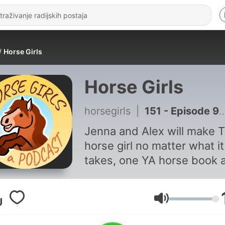
Horse Girls
Horse Girls
horsegirls
|
151 - Episode 99: No Good Steed
Jenna and Alex will make T
horse girl no matter what it
takes, one YA horse book a
time.
Glasnoća