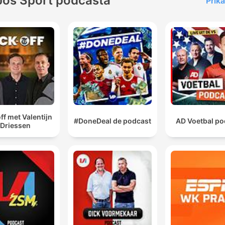
Još Sport podcasta
Prika
ff met Valentijn
#DoneDeal de podcast
AD Voetbal po
Driessen