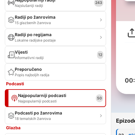
243
Najslušaniji radiji
Radiji po žanrovima
15 glazbenih žanrova
Radiji po regijama
Lokalne radijske postaje
Vijesti
12
Informativni radiji
Preporučeno
Popis najboljih radija
00
Podcasti
Najpopularniji podcasti
50
Najpopularniji podcasti
Podcasti po žanrovima
18 tematskih žanrova
Epizod
Glazba