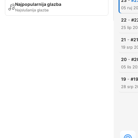
-
23
#23
Najpopularnija glazba
05 ruj 2
Najslušanija glazba
-
22
#22
25 lip 2
-
21
#21
19 srp 2
-
20
#20
05 lis 2
-
19
#19
28 srp 