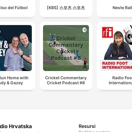
ulso del Fútbol
[KBS] 스포츠 스포츠
Neste Rall
Run Home with
Cricket Commentary
Radio Foo
dy & Gazey
Cricket Podcast #8
Internation
dio Hrvatska
Resursi