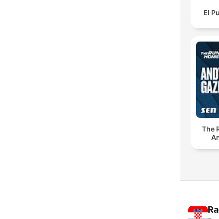
El P
The 
An
Ra