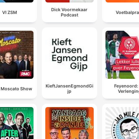
Dick Voormekaar
VI ZSM
Voetbalpra
Podcast
KieftJansenEgmondGi
Feyenoord:
 Moscato Show
jp
Verlengin