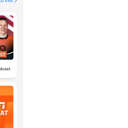
ži sve
dcast