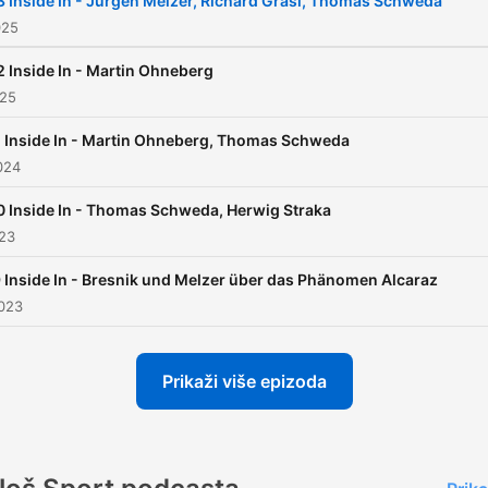
 Inside In - Jürgen Melzer, Richard Grasl, Thomas Schweda
025
 Inside In - Martin Ohneberg
025
 Inside In - Martin Ohneberg, Thomas Schweda
024
 Inside In - Thomas Schweda, Herwig Straka
023
 Inside In - Bresnik und Melzer über das Phänomen Alcaraz
2023
Prikaži više epizoda