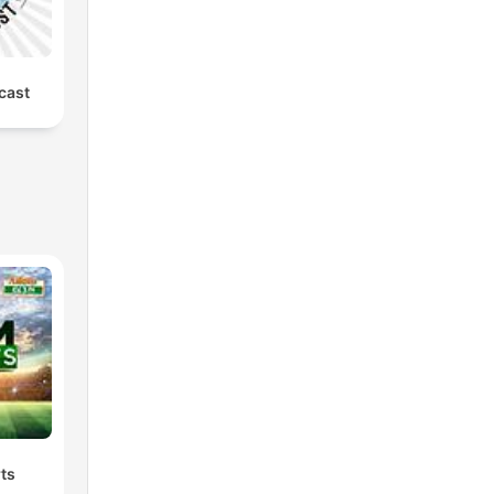
cast
ts