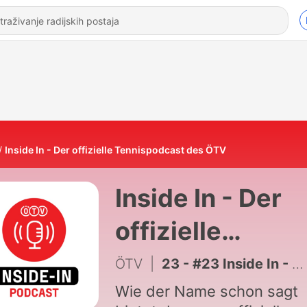
Inside In - Der offizielle Tennispodcast des ÖTV
Inside In - Der
offizielle
Tennispodcast
ÖTV
|
23 - #23 Inside In - Jürgen Melzer, Richard Grasl, Thomas Schweda
des ÖTV
Wie der Name schon sagt