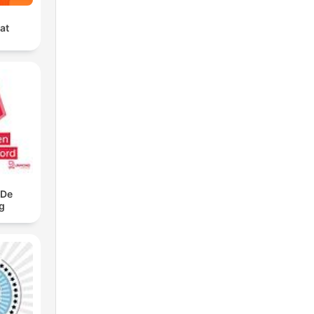
at
 De
g