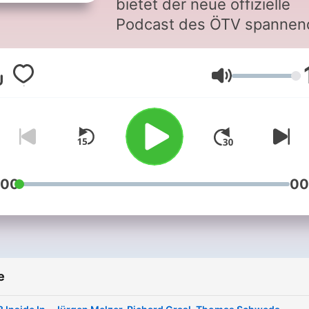
bietet der neue offizielle
Podcast des ÖTV spannen
und interessante Einblicke 
die österreichische
Glasnoća
Tennisszene. Wenn du me
über die Spieler*innen und
Menschen die im Hintergr
tagtäglich arbeiten erfahre
willst, dann bist hier genau
richtig.
:00
00
e