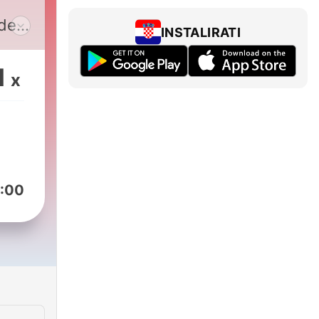
de
INSTALIRATI
in
1
x
hr
 die
und
n
:00