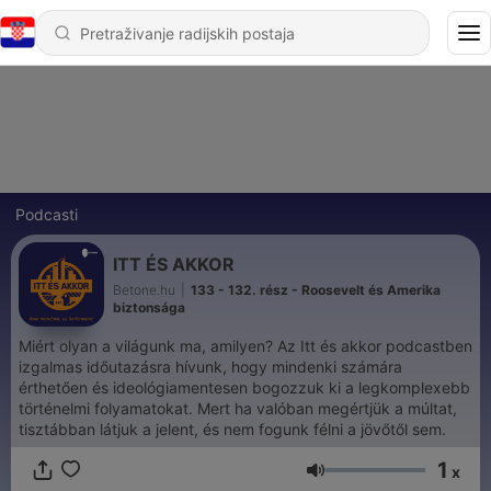
Podcasti
ITT ÉS AKKOR
Betone.hu
|
133 - 132. rész - Roosevelt és Amerika
biztonsága
Miért olyan a világunk ma, amilyen? Az Itt és akkor podcastben
izgalmas időutazásra hívunk, hogy mindenki számára
érthetően és ideológiamentesen bogozzuk ki a legkomplexebb
történelmi folyamatokat. Mert ha valóban megértjük a múltat,
tisztábban látjuk a jelent, és nem fogunk félni a jövőtől sem.
1
x
Glasnoća