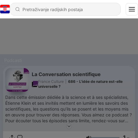
Podcasti
La Conversation scientifique
France Culture
|
686 - L'idée de nature est-elle
universelle ?
Dans cette émission dédiée à la science et à ses spécialistes,
Étienne Klein et ses invités mettent en lumière les savoirs des
scientifiques, les questions qu’ils se posent et les moyens mis
en œuvre pour trouver des réponses. Vous aimez ce podcast ?
Pour écouter tous les épisodes sans limite, rendez-vous sur
Radio France
1