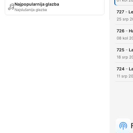
01 kol 2
Najpopularnija glazba
Najslušanija glazba
-
727
Le
25 srp 
-
726
H
08 kol 2
-
725
La
18 srp 2
-
724
L
11 srp 2