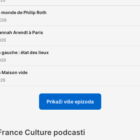
026
 monde de Philip Roth
2026
annah Arendt à Paris
026
 gauche : état des lieux
026
a Maison vide
026
Prikaži više epizoda
France Culture podcasti