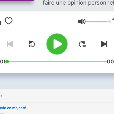
faire une opinion personnell
faut être éclairé par d'autr
écouter silencieusement d
Glasnoća
conversations qui prennen
leur temps et problématise
monde. Vous aimez ce
podcast ? Pour écouter to
les épisodes sans limite,
rendez-vous sur
Radio Fra
:00
00
e
avid en majesté