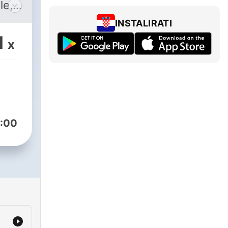
e, il
es et
INSTALIRATI
es
1
x
t
nt le
us
nce
:00