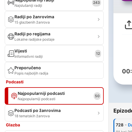
243
Najslušaniji radiji
Radiji po žanrovima
15 glazbenih žanrova
Radiji po regijama
Lokalne radijske postaje
Vijesti
12
Informativni radiji
Preporučeno
00
Popis najboljih radija
Podcasti
Najpopularniji podcasti
50
Najpopularniji podcasti
Epizod
Podcasti po žanrovima
18 tematskih žanrova
-
Glazba
728
D