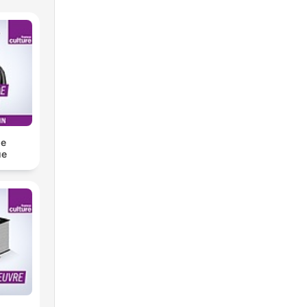
de
ue