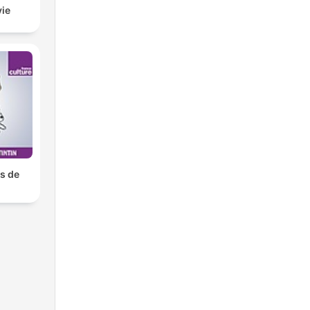
vie
s de