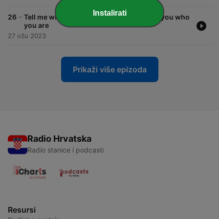
Instalirati
-
26
Tell me what your ulams are and I will tell you who
you are
27 ožu 2023
Prikaži više epizoda
Radio Hrvatska
Radio stanice i podcasti
Resursi