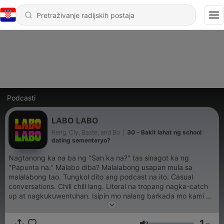
Podcasti
LABO LABO
Reng, Cly, Baste, and Bo
|
30 - Bakit lahat ng school
dating sementeryo?
Nagtanong ka na ba ng "San ka na?" tas sinagot ka ng
"Papunta na." Malabo diba? Malalabong usapan mula sa
malalabong tao. Tungkol dito ang podcast na ito. Casual
conversations. Chill chill lang. Literal na tropang nagka-catch
up at nagkukuwentuhan. Isipin mo nalang barkada mo kami at
na na-u-update ka sa aming mga unsolicited life ganaps, mga
hanash at eme sa mga bagay bagay, at nakikitawa sa mga
1