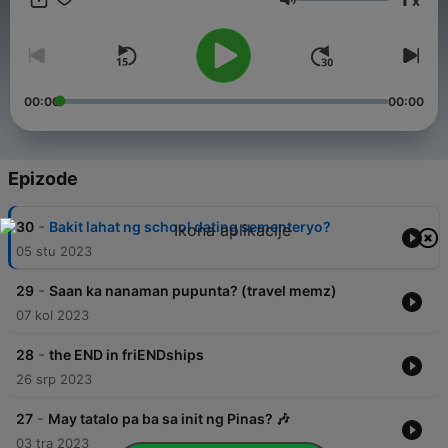
x
jokes na minsan bago at madalas hindi. Basta! Labo labo na!
Glasnoća
Kinig ka nalang. Questions? Concerns? Violent reactions? Tara
sa Twitter at Instagram @labolabopod https://linktr.ee/labolabo
00:00
00:00
Epizode
-
30
Bakit lahat ng school dating sementeryo?
05 stu 2023
-
29
Saan ka nanaman pupunta? (travel memz)
07 kol 2023
-
28
the END in friENDships
26 srp 2023
-
27
May tatalo pa ba sa init ng Pinas? 🎶
03 tra 2023