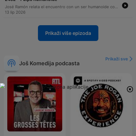
José Ramón relata el encuentro con un ser humanoide con apariencia de pulpo que llegó a su casa tras un accidente espacial. A pesar de la naturaleza extraordinaria del visitante, él y su esposa muestran una total falta de curiosidad, llegando incluso a aceptar un viaje al planeta de Andrómeda solo para evitar conflictos. Posteriormente, los entrevistados relatan cómo el ser los secuestró y mantuvo atados con cadenas de energía durante dos años y medio debido a su deseo de atención. La entrevista concluye con la revelación de que la esposa está embarazada del ser alienígena, manteniendo una actitud de total indiferencia ante el suceso.
13 lip 2026
Prikaži više epizoda
Prikaži sve
Još Komedija podcasta