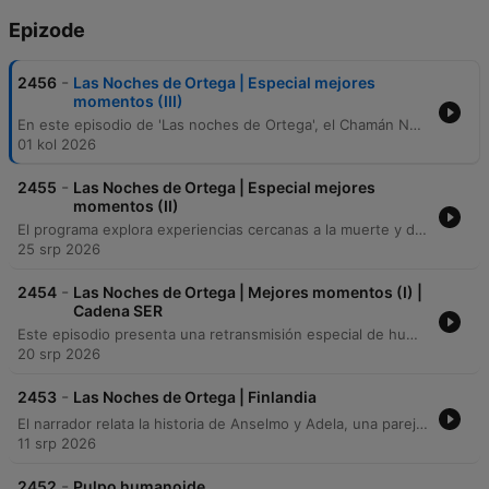
Epizode
-
2456
Las Noches de Ortega | Especial mejores
momentos (III)
En este episodio de 'Las noches de Ortega', el Chamán Nayakú ofrece una profunda reflexión sobre el silencio, la conexión con el cosmos y la dificultad de expresar lo trascendental. A través de un diálogo con los oyentes, se exploran temas como la validación de la experiencia espiritual y la importancia de habitar el misterio. La segunda parte del programa transita hacia la nostalgia musical con Juanma Castillo, realizando un recorrido por la música de los años 80. Los participantes comparten recuerdos sobre la creatividad, la vitalidad y las transformaciones sociales de esa década, contrastándolas con la ansiedad y el consumismo de la era tecnológica actual.
01 kol 2026
-
2455
Las Noches de Ortega | Especial mejores
momentos (II)
El programa explora experiencias cercanas a la muerte y dimensiones espirituales mediante testimonios de investigadores y oyentes, abordando desde encuentros románticos hasta la sensación de aburrimiento en el más allá. Tras una revelación donde el presentador confiesa haber orquestado algunos relatos, la conversación se desplaza hacia los viajes astrales y las capacidades de proyección del alma. El episodio concluye con diversas llamadas que detallan experiencias de salida del cuerpo, variaciones en la capacidad de elevación y la frecuencia de estos fenómenos. Finalmente, el presentador reflexiona sobre la solidaridad ciudadana ante un apagón eléctrico y la importancia de la radio.
25 srp 2026
-
2454
Las Noches de Ortega | Mejores momentos (I) |
Cadena SER
Este episodio presenta una retransmisión especial de humor desde el Teatro España con la humorista Luisa Carcajada. La emisión, que buscaba un tono más relajado, se ve interrumpida por la indignación de varios oyentes que critican el uso de sketches de mímica inapropiados para el formato radiofónico. Tras las críticas por la pérdida de los valores tradicionales de la radio, el programa incluye una reflexión de Luisa Carcajada sobre su trayectoria profesional y concluye con una lectura poética de tono existencial.
20 srp 2026
-
2453
Las Noches de Ortega | Finlandia
El narrador relata la historia de Anselmo y Adela, una pareja que planea con ilusión unas vacaciones en Finlandia, incluyendo la decisión de Anselmo de llevar su máquina de escribir. Sin embargo, al llegar a Helsinki, Anselmo desarrolla una obsesión por escribir un libro que explique cada concepto con precisión absoluta. Esta necesidad de perfección lo lleva a encerrarse en su habitación y distanciarse de Adela. La magnitud de su escritura termina por fracturar la relación, resultando en la separación definitiva de la pareja.
11 srp 2026
-
2452
Pulpo humanoide