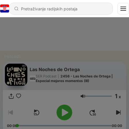
Podcasti
Las Noches de Ortega
SER Podcast
|
2456 - Las Noches de Ortega |
Especial mejores momentos (III)
1
x
Glasnoća
00:00
00:00