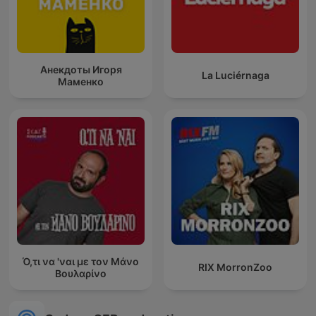
Анекдоты Игоря
La Luciérnaga
Маменко
Ό,τι να 'ναι με τον Μάνο
RIX MorronZoo
Βουλαρίνο