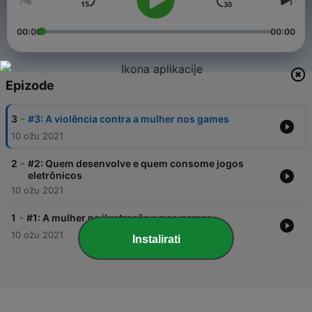
00:00
00:00
Epizode
-
3
#3: A violência contra a mulher nos games
10 ožu 2021
-
2
#2: Quem desenvolve e quem consome jogos
eletrônicos
10 ožu 2021
-
1
#1: A mulher na ilustração e nos games
10 ožu 2021
Instalirati