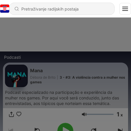
Podcasti
Mana
Débora de Brito
|
3 - #3: A violência contra a mulher nos
games
Podcast especializado na participação e experiência da
mulher nos games. Por aqui você será conduzido, junto das
entrevistadas, aos tópicos que norteiam essa temática.
1
x
Glasnoća