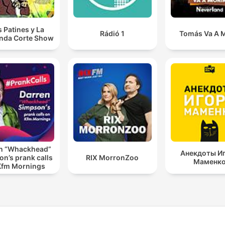
s Patines y La
Rádió 1
Tomás Va A M
nda Corte Show
n “Whackhead”
Анекдоты И
n’s prank calls
RIX MorronZoo
Маменк
Kfm Mornings