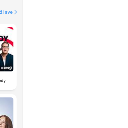
ži sve
edy