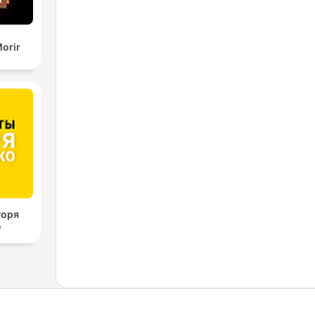
orir
горя
о