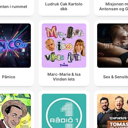
Ludruk Cak Kartolo
Misjonen 
anten i rummet
dkk
Antonsen og 
Marc-Marie & Isa
Pânico
Sex & Sensibi
Vinden Iets