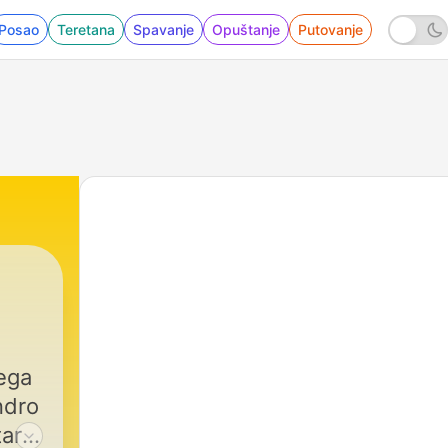
Posao
Teretana
Spavanje
Opuštanje
Putovanje
ega
ndro
tar