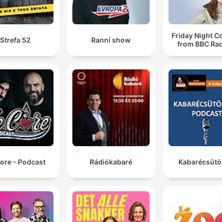
Friday Night 
Strefa 52
Ranní show
from BBC Rad
ore - Podcast
Rádiókabaré
Kabarécsütö