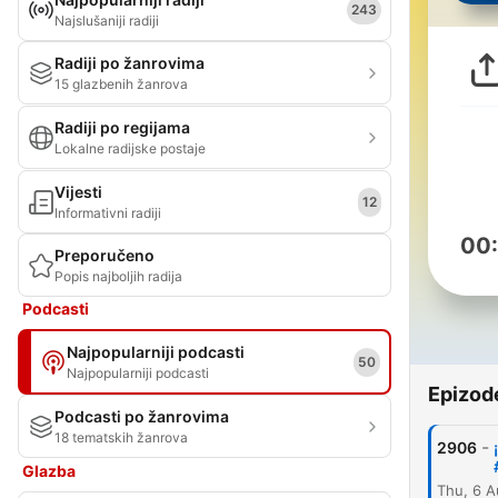
243
Najslušaniji radiji
Radiji po žanrovima
15 glazbenih žanrova
Radiji po regijama
Lokalne radijske postaje
Vijesti
12
Informativni radiji
00
Preporučeno
Popis najboljih radija
Podcasti
Najpopularniji podcasti
50
Najpopularniji podcasti
Epizod
Podcasti po žanrovima
18 tematskih žanrova
-
2906
Glazba
Thu, 6 