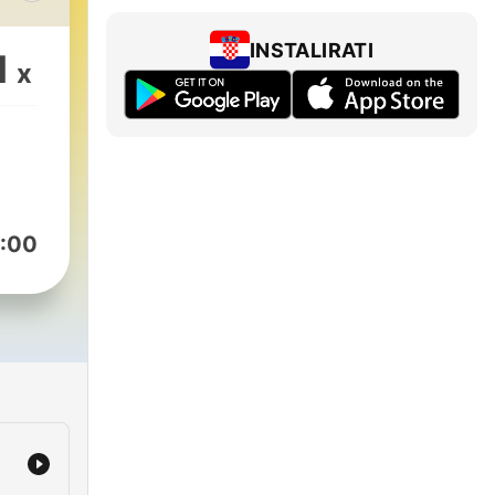
 las
INSTALIRATI
1
x
s
rama
e
 sus
:00