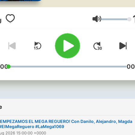
de las mejores entrevistas,
conversaciones más
divertidas, y los segmento
Glasnoća
más irreverentes del prog
de radio “El Reguero.” No s
pierdan ni un episodio y
prepárense para gozar con
amigos Danilo, Alejandro y
:00
00
Magda.
e
¡EMPEZAMOS EL MEGA REGUERO! Con Danilo, Alejandro, Magda
#ElMegaReguero #LaMega1069
Aug 2026 15:00:00 +0000