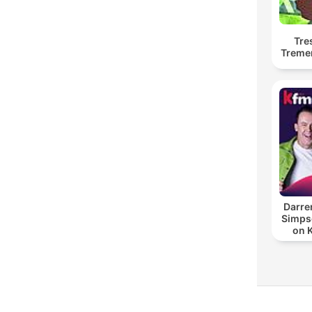
Tre
Treme
Darre
Simpso
on 