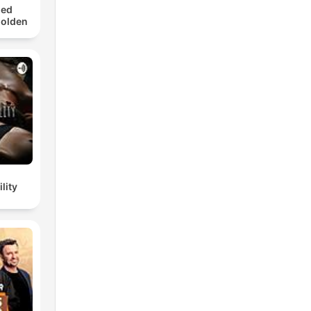
med
Golden
lity