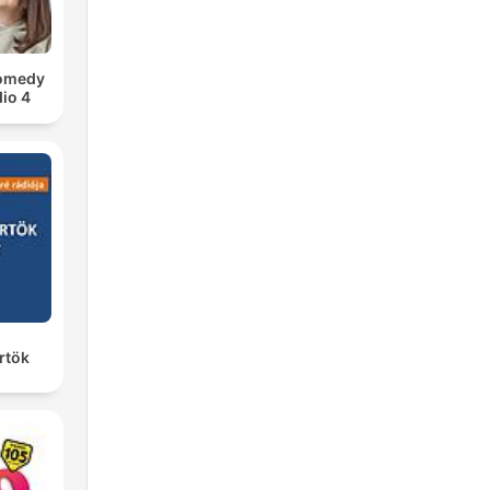
Comedy
io 4
rtök