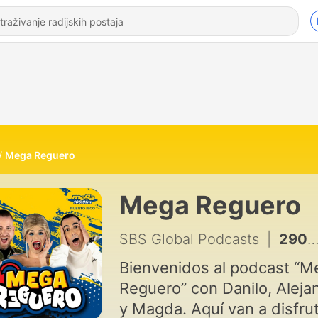
Mega Reguero
Mega Reguero
SBS Global Podcasts
|
2906 - ¡EMPEZAMOS EL MEGA REGUERO! Con Danilo, Alejandro, Magda #ElMegaReguero #LaMega1069
Bienvenidos al podcast “M
Reguero” con Danilo, Aleja
y Magda. Aquí van a disfru