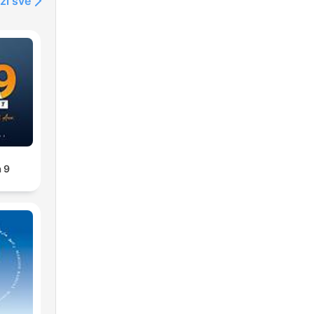
ži sve
 9