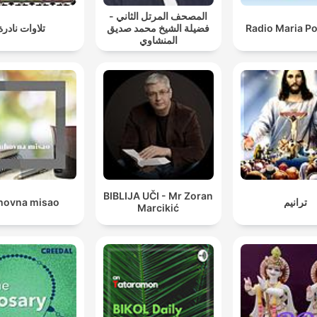
المصحف المرتل الثاني -
تلاوات نادرة
فضيلة الشيخ محمد صديق
Radio Maria P
المنشاوي
BIBLIJA UČI - Mr Zoran
hovna misao
ترانيم
Marcikić