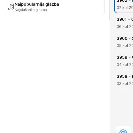
-
3962
Najpopularnija glazba
07 kol 2
Najslušanija glazba
-
3961
06 kol 2
-
3960
05 kol 2
-
3959
04 kol 2
-
3958
03 kol 2