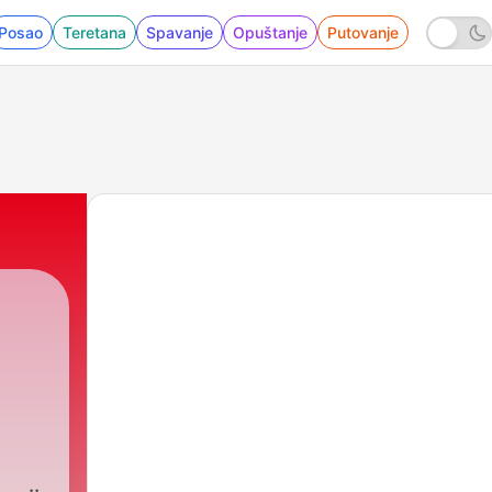
Posao
Teretana
Spavanje
Opuštanje
Putovanje