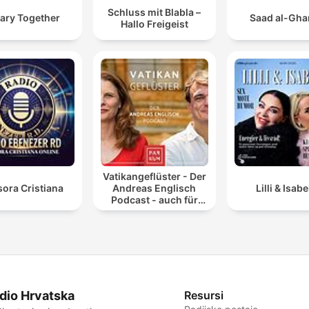
Schluss mit Blabla –
ary Together
Saad al-Gh
Hallo Freigeist
Vatikangeflüster - Der
ora Cristiana
Andreas Englisch
Lilli & Isabe
Podcast - auch für
Atheisten
dio Hrvatska
Resursi