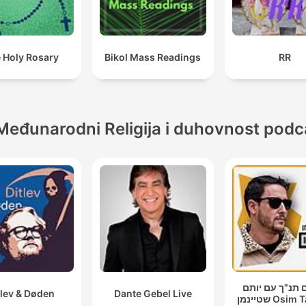
 Holy Rosary
Bikol Mass Readings
RR
Međunarodni Religija i duhovnost podc
 תנ"ך עם יותם
tlev & Døden
Dante Gebel Live
שטיינמן Os