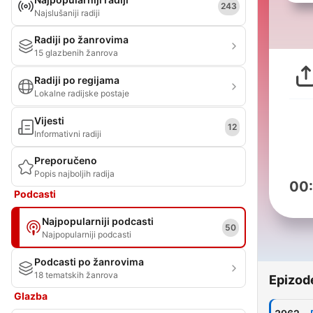
243
Najslušaniji radiji
Radiji po žanrovima
15 glazbenih žanrova
Radiji po regijama
Lokalne radijske postaje
Vijesti
12
Informativni radiji
Preporučeno
Popis najboljih radija
00
Podcasti
Najpopularniji podcasti
50
Najpopularniji podcasti
Podcasti po žanrovima
18 tematskih žanrova
Epizod
Glazba