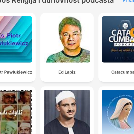
Još Religija i duhovnost podcasta
Prika
otr Pawlukiewicz
Ed Lapiz
Catacumba