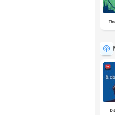
The
Di