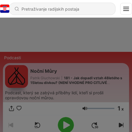
Podcasti
Noční Můry
Patrik Gluchowski
|
181 - Jak dopadl vztah 48letého s
15letou dívkou? (NENÍ VHODNÉ PRO CITLIVÉ
POVAHY!!!)
Podcast, který se zabývá příběhy lidí, kteří si prošli
opravdovou noční můrou.
1
x
Glasnoća