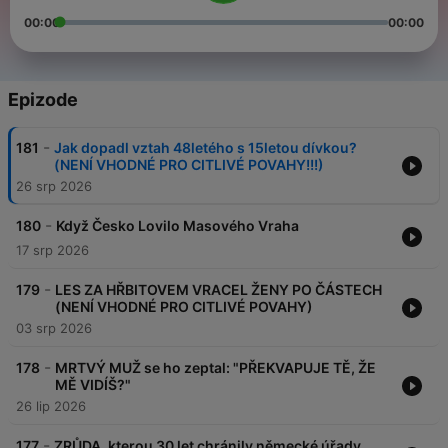
00:00
00:00
Epizode
-
181
Jak dopadl vztah 48letého s 15letou dívkou?
(NENÍ VHODNÉ PRO CITLIVÉ POVAHY!!!)
26 srp 2026
-
180
Když Česko Lovilo Masového Vraha
17 srp 2026
-
179
LES ZA HŘBITOVEM VRACEL ŽENY PO ČÁSTECH
(NENÍ VHODNÉ PRO CITLIVÉ POVAHY)
03 srp 2026
-
178
MRTVÝ MUŽ se ho zeptal: "PŘEKVAPUJE TĚ, ŽE
MĚ VIDÍŠ?"
26 lip 2026
-
177
ZRŮDA, kterou 30 let chránily německé úřady