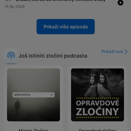
15 lip 2026
Prikaži više epizoda
Prikaži sve
Još Istiniti zločini podcasta
Mjesto Zločina
Opravdové zločiny