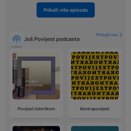
Prikaži više epizoda
Prikaži sve
Još Povijest podcasta
Povijest četvrtkom
Kontrapovijest