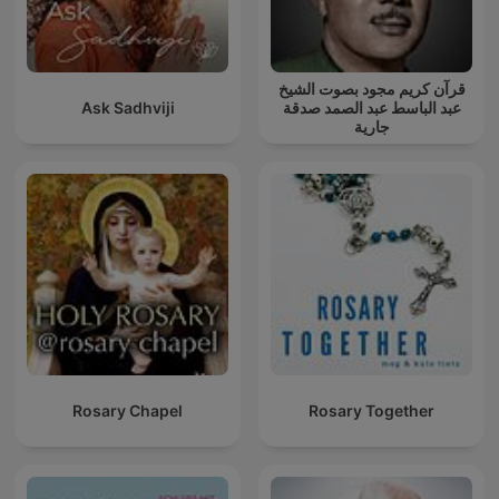
قرآن كريم مجود بصوت الشيخ
Ask Sadhviji
عبد الباسط عبد الصمد صدقة
جارية
Rosary Chapel
Rosary Together