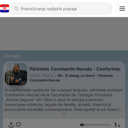
Podcasti
Părintele Constantin Necula - Conferințe
DOXOLOGIA.ro
|
49 - În dialog cu tinerii - Părintele
Constantin Necula
În conferințele susținute de-a lungul timpului, părintele profesor
Constantin Necula de la Facultatea de Teologie Ortodoxă
„Andrei Șaguna” din Sibiu a adus în atenția publicului
numeroase subiecte, legate de familie, școală, biserică şi
provocările societății contemporane. Descopetiți-le pe toate în
noul nostru playlist de Spotify, apoi dați-le de veste și
prietenilor!
1
x
Glasnoća