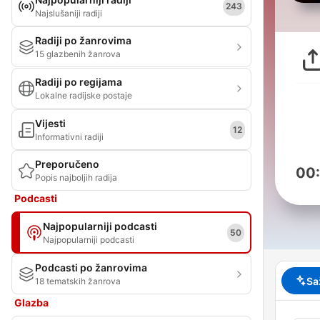
243
Najslušaniji radiji
Radiji po žanrovima
15 glazbenih žanrova
Radiji po regijama
Lokalne radijske postaje
Vijesti
12
Informativni radiji
Preporučeno
00
Popis najboljih radija
Podcasti
Najpopularniji podcasti
50
Najpopularniji podcasti
Podcasti po žanrovima
Sa
18 tematskih žanrova
Glazba