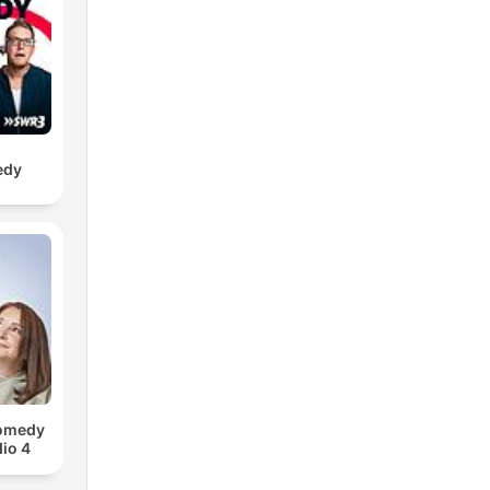
edy
Comedy
io 4