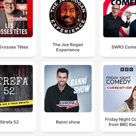
pedido humorístico aos ouvintes.
The Joe Rogan
Grosses Têtes
SWR3 Com
Experience
Friday Night 
Strefa 52
Ranní show
from BBC Rad