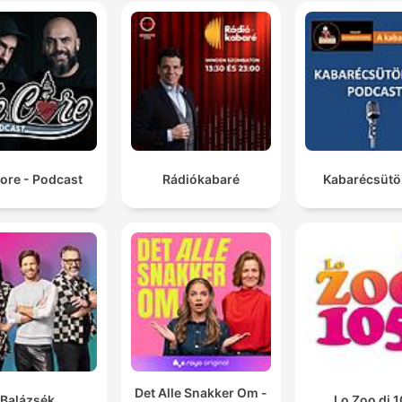
ore - Podcast
Rádiókabaré
Kabarécsütö
Det Alle Snakker Om -
Balázsék
Lo Zoo di 