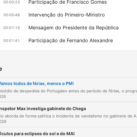
Participação de Francisco Gomes
00:00:23
Intervenção do Primeiro-Ministro
00:00:48
Mensagem do Presidente da República
00:01:19
Participação de Fernando Alexandre
00:01:41
Encerramento da temporada e ficha técnica
00:02:05
liknite na poglavlje za izravan prijelaz na taj trenutak
e
žniji dijelovi
Vamos todos de férias, menos o PM!
Eu vou passar o mês de agosto no Parlamento porqu
026
tenho ar-condicionado e tenho muitos vídeos para
gravar para o TikTok.
Inspetor Max investiga gabinete do Chega
00:00:30 · O deputado Francisco Gomes explica o seu plano
O episódio aborda de forma satírica o incidente de vandalismo no gabinete de André Ventura na Assembleia da República, explorand
para as férias de agosto.
2026
Óculos para eclipses do sol e do MAI