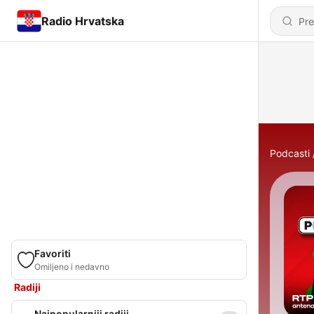
Radio Hrvatska
Podcasti
Favoriti
Omiljeno i nedavno
Radiji
Najpopularniji radiji