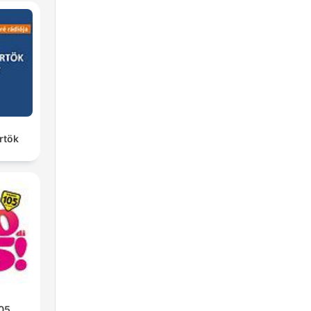
rtök
105