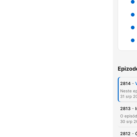
K
Epizod
Najva
-
2814
31 srp 2
-
2813
30 srp 
-
2812