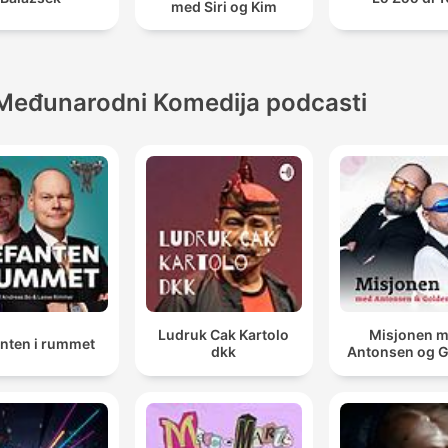
med Siri og Kim
Međunarodni Komedija podcasti
Ludruk Cak Kartolo
Misjonen 
anten i rummet
dkk
Antonsen og 