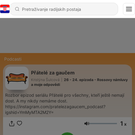
Podcasti
Přátelé za gaučem
Kristýna Šulcová
|
26 - 24. epizoda - Rossovy námluvy
a moje odpovědi
Rozbor epizod seriálu Přátelé pro všechny, kteří ještě nemají
dost. A my nikdy nemáme dost.
https://instagram.com/pratelezagaucem_podcast?
igshid=YmMyMTA2M2Y=
1
x
Glasnoća