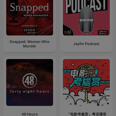
Snapped: Women Who
Jayfm Podcast
Murder
48 Hours
「电影考尴赏」粤语播客