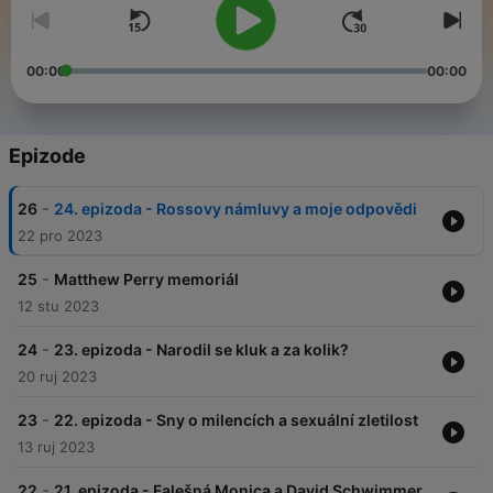
00:00
00:00
Epizode
-
26
24. epizoda - Rossovy námluvy a moje odpovědi
22 pro 2023
-
25
Matthew Perry memoriál
12 stu 2023
-
24
23. epizoda - Narodil se kluk a za kolik?
20 ruj 2023
-
23
22. epizoda - Sny o milencích a sexuální zletilost
13 ruj 2023
-
22
21. epizoda - Falešná Monica a David Schwimmer