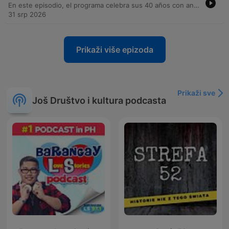
En este episodio, el programa celebra sus 40 años con anuncios de la agenda cultural y un análisis humorístico sobre los oficios que generan mayor estrés, desde heladeros hasta actores y desactivadores de bombas. La conversación transcurre entre sketches cómicos y curiosidades sobre la naturaleza y el océano. Posteriormente, el programa aborda temas de actualidad política en Argentina, incluyendo la reforma de la Carta Orgánica del Banco Central, las tensiones políticas internas y la situación legal de Cristina Fernández de Kirchner frente a organismos internacionales. También se explora la biografía del filósofo George Gurdjieff.
31 srp 2026
Prikaži više epizoda
Prikaži sve
Još Društvo i kultura podcasta