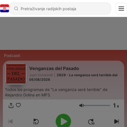
Podcasti
Venganzas del Pasado
Juan Schwindt
|
2829 - La venganza será terrible del
05/08/2026
Todos los programas de "La venganza será terrible" de
Alejandro Dolina en MP3.
1
x
Glasnoća