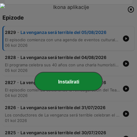
Epizode
-
2829
La venganza será terrible del 05/08/2026
El episodio comienza con una agenda de eventos culturales y un divertido debate sobre la higiene personal, abordando desde el lavado del cabello hasta consejos para el cuidado de las uñas y los anteojos. La conversación transita por anécdotas de oyentes, un análisis histórico sobre el año 536 y una reflexión sobre los riesgos laborales en la construcción. El programa concluye con presentaciones musicales de Arrado Cancel y Manuel Moreira, seguido de un bloque informativo que incluye el pronóstico del tiempo para Buenos Aires y las noticias más relevantes de la actualidad política y social.
06 kol 2026
-
2828
La venganza será terrible del 04/08/2026
El programa celebra sus 40 años con una charla humorística sobre futuros proyectos culturales, presentaciones musicales y un segmento satírico sobre las reglas y tradiciones de un certamen de doma. La conversación transita desde anécdotas personales hasta la lectura de mensajes de los oyentes. Posteriormente, se explora el misterio de la autoría de las obras de Shakespeare y sus diversas teorías conspirativas. El episodio concluye con sketches sobre viajes por carretera y un bloque informativo que aborda la crisis diplomática entre Argentina y Brasil, así como el debate sobre la reforma de la ley de tierras.
05 kol 2026
Instalirati
-
2827
La venganza será terrible del 03/08/2026
El episodio comienza celebrando la reinauguración del Teatro Argentino de Mercedes, intercalando consejos satíricos sobre el arte de ser un anfitrión con relatos sobre situaciones embarazosas en eventos sociales. La conversación transiciona hacia temas más profundos, explorando delirios de identidad religiosa y el experimento clínico del Dr. Milton Rokic. Posteriormente, el programa explora de forma humorística la vida y el entrenamiento de los astronautas, abordando la resistencia psicológica y física necesaria para la exploración espacial. El programa concluye con una presentación musical en vivo y un repaso de las noticias actuales, incluyendo el reporte meteorológico y debates sobre la ley de tierras.
04 kol 2026
-
2826
La venganza será terrible del 31/07/2026
Los conductores de La venganza será terrible celebran el 40 aniversario del programa en el Teatro Roma de Avellaneda, anunciando sus próximas fechas de gira. A través de una serie de sketches cómicos, se exploran las brechas generacionales, la vergüenza adolescente y los desafíos de la vida familiar y social. El episodio también recorre temas variados que van desde anécdotas escolares y la leyenda del 'Holandés Errante' hasta los riesgos logísticos de organizar fiestas en casa. El programa concluye con presentaciones musicales en vivo y el cierre de la noche en el teatro.
01 kol 2026
-
2825
La venganza será terrible del 30/07/2026