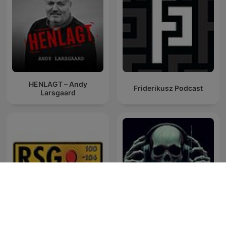
HENLAGT – Andy
Friderikusz Podcast
Larsgaard
RSG Dokumentêr
Perú Misterio