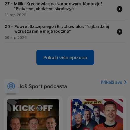
-
27
Milik i Krychowiak na Narodowym. Kontuzje?
"Płakałem, chciałem skończyć"
13 srp 2026
-
26
Powrót Szczęsnego i Krychowiaka. "Najbardziej
wzrusza mnie moja rodzina"
06 srp 2026
Prikaži više epizoda
Prikaži sve
Još Sport podcasta