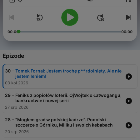
x
po wybieg.
Glasnoća
00:00
00:00
Epizode
-
30
Tomek Fornal: Jestem trochę p**rdolnięty. Ale nie
jestem leniem!
03 kol 2026
-
29
Feniks z popiołów loterii. OjWojtek o Łatwogangu,
bankructwie i nowej serii
27 srp 2026
-
28
"Mogłem grać w polskiej kadrze". Podolski
szczerze o Górniku, Miliku i swoich kebabach
20 srp 2026