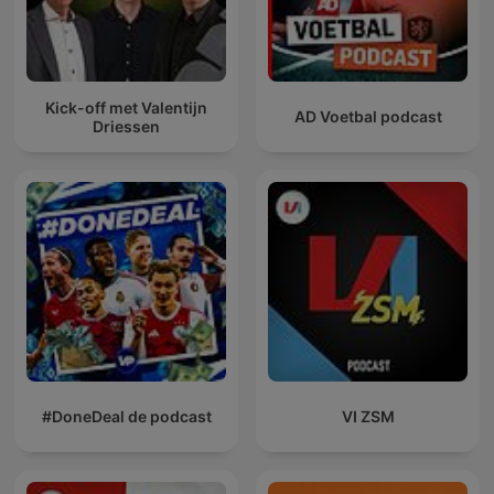
Kick-off met Valentijn
AD Voetbal podcast
Driessen
#DoneDeal de podcast
VI ZSM