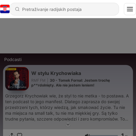
Podcasti
W stylu Krychowiaka
RMF FM
|
30 - Tomek Fornal: Jestem trochę
p**rdolnięty. Ale nie jestem leniem!
Grzegorz Krychowiak wie, że styl to nie metka - to postawa. A
ten podcast to jego manifest. Dlatego zaprasza do swojej
przestrzeni tych, którzy wiedzą, jak smakować życie. Tu nie
ma miejsca na small talk, tu nie ma miękkiej gry. Są tylko
trudne pytania, szczere odpowiedzi i zero kompromisów. To
nie będą zwykłe wywiady - to będzie podróż przez sport,
modę i filozofię codzienności. Od szatni po salon, od murawy
1