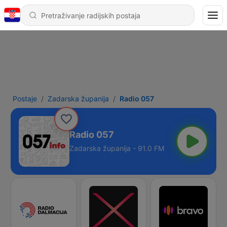
Postaje
Zadarska županija
Radio 057
Radio 057
Zadarska županija - 91.0 FM