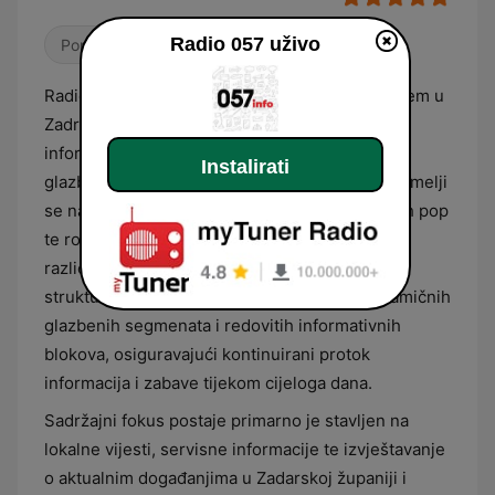
Radio 057 uživo
Pop / Top 40
Radio 057 je lokalna radijska postaja sa sjedištem u
Zadru koja emitira program usmjeren na
informiranje šire javnosti i pružanje raznolikog
Instalirati
glazbenog sadržaja. Glazbeni format postaje temelji
se na kombinaciji suvremenih domaćih i stranih pop
te rock hitova, čime se obraća urbanoj publici
različitih dobnih skupina. Programska shema
strukturirana je tako da balansira između dinamičnih
glazbenih segmenata i redovitih informativnih
blokova, osiguravajući kontinuirani protok
informacija i zabave tijekom cijeloga dana.
Sadržajni fokus postaje primarno je stavljen na
lokalne vijesti, servisne informacije te izvještavanje
o aktualnim događanjima u Zadarskoj županiji i