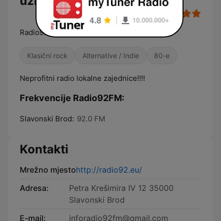
uživo
Radio92 lokalni a dobar
Klasični rock
Alternative / Indie
80-e
Neprofitni radio lokalne zajednice!!!!
Frekvencije Radio92FM:
Slavonski Brod:
92.0 FM
Kontakti
Mrežno mjesto
http://radio92.eu/
Adresa:
Petra Krešimira IV 12 35000
Slavonski Brod
E-mail:
inforadio92fm@gmail.com