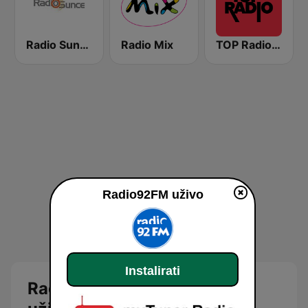
Radio Sunce
Radio Mix
TOP Radio Pop
Radio92FM uživo
Instalirati
Radio 92 FM Slavonski Brod