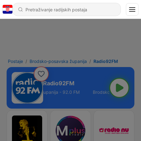
Postaje
Brodsko-posavska županija
Radio92FM
Radio92FM
Brodsko-posavska županija - 92.0 FM