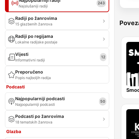
Najpopularniji radiji
243
Najslušaniji radiji
Radiji po žanrovima
Povez
15 glazbenih žanrova
Radiji po regijama
Lokalne radijske postaje
Vijesti
12
Informativni radiji
Preporučeno
Popis najboljih radija
Podcasti
Najpopularniji podcasti
50
Najpopularniji podcasti
Podcasti po žanrovima
18 tematskih žanrova
Glazba