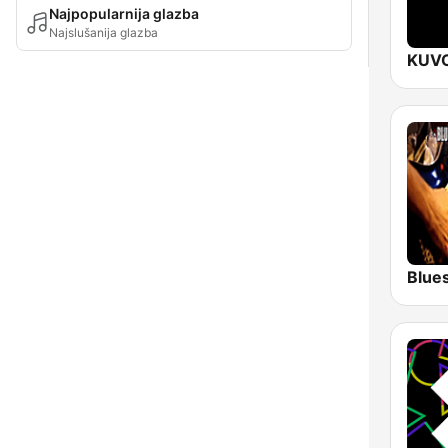
Najpopularnija glazba
Najslušanija glazba
Blue