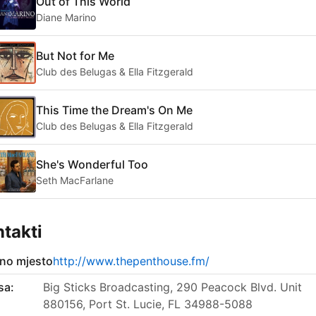
Out of This World
Diane Marino
But Not for Me
Club des Belugas & Ella Fitzgerald
This Time the Dream's On Me
Club des Belugas & Ella Fitzgerald
She's Wonderful Too
Seth MacFarlane
takti
no mjesto
http://www.thepenthouse.fm/
sa:
Big Sticks Broadcasting, 290 Peacock Blvd. Unit
880156, Port St. Lucie, FL 34988-5088