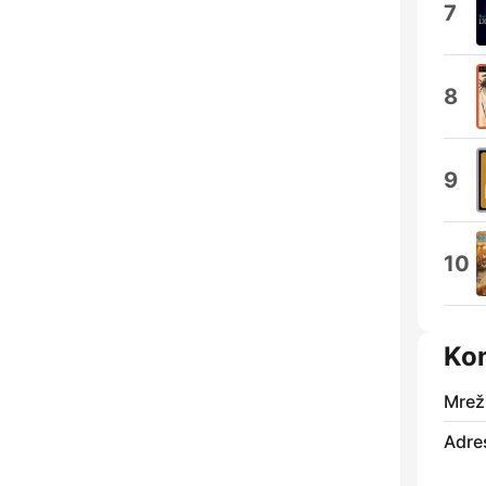
7
8
9
10
Kon
Mrež
Adre