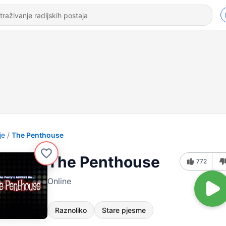
je
The Penthouse
The Penthouse
772
Online
Raznoliko
Stare pjesme