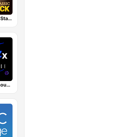
Classic Rock Station
The CHILLx Lounge