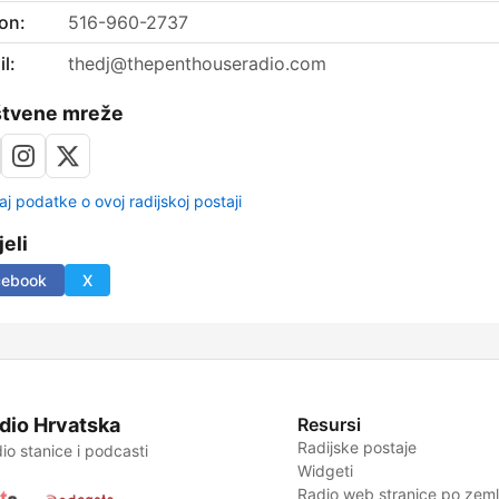
on:
516-960-2737
l:
thedj@thepenthouseradio.com
štvene mreže
aj podatke o ovoj radijskoj postaji
jeli
cebook
X
dio Hrvatska
Resursi
Radijske postaje
io stanice i podcasti
Widgeti
Radio web stranice po zemlj