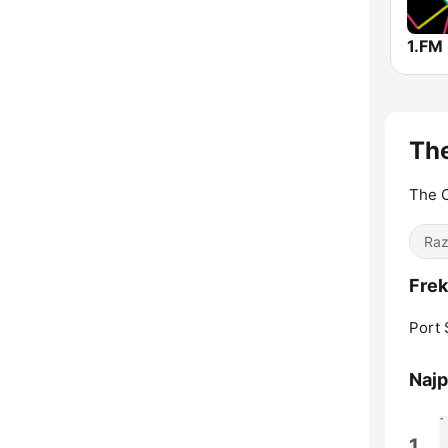
Th
The 
Raz
Frek
Port 
Najp
1