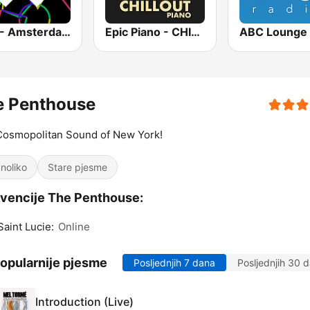
1.FM - Amsterdam Trance
Epic Piano - CHILLOUT PIANO
ABC Lounge 
e Penthouse
Cosmopolitan Sound of New York!
noliko
Stare pjesme
vencije The Penthouse:
Saint Lucie:
Online
opularnije pjesme
Posljednjih 7 dana
Posljednjih 30 
Introduction (Live)