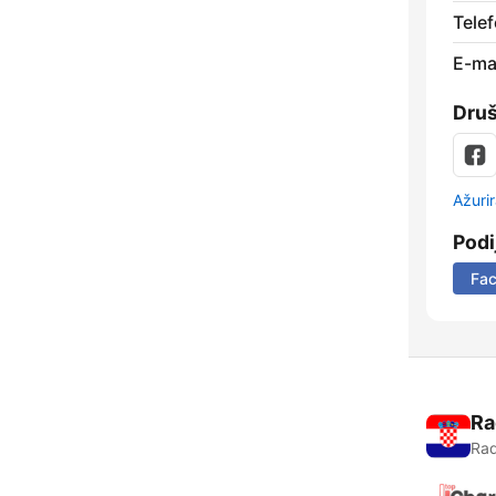
Telef
E-mai
Dru
Ažurir
Podi
Fa
Ra
Rad